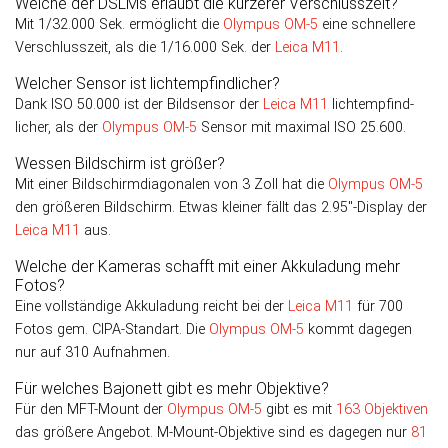
Welche der DSLMs erlaubt die kürzerer Verschlusszeit?
Mit 1/32.000 Sek. er­mög­licht die
Olympus OM-5
eine schnellere
Ver­schluss­zeit, als die 1/16.000 Sek. der
Leica M11
.
Welcher Sensor ist lichtempfindlicher?
Dank ISO 50.000 ist der Bild­sensor der
Leica M11
licht­emp­find­
licher, als der
Olympus OM-5
Sen­sor mit maxi­mal ISO 25.600.
Wessen Bildschirm ist größer?
Mit einer Bildschirmdiagonalen von 3 Zoll hat die
Olympus OM-5
den größeren Bild­schirm. Etwas kleiner fällt das 2.95″-Display der
Leica M11
aus.
Welche der Kameras schafft mit einer Akkuladung mehr
Fotos?
Eine vollständige Akkuladung reicht bei der
Leica M11
für 700
Fotos gem. CIPA-Standart. Die
Olympus OM-5
kommt dagegen
nur auf 310 Aufnahmen.
Für welches Bajonett gibt es mehr Objektive?
Für den MFT-Mount der
Olympus OM-5
gibt es mit
163 Objektiven
das größere Angebot. M-Mount-Objektive sind es dagegen nur
81