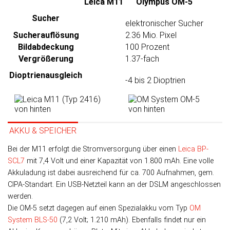
Leica M11
Olympus OM-5
Sucher
elektronischer Sucher
Sucher­auflösung
2.36 Mio. Pixel
Bild­abdeckung
100 Prozent
Ver­größerung
1.37-fach
Dioptrien­ausgleich
-4 bis 2 Dioptrien
AKKU & SPEICHER
Bei der M11 er­folgt die Strom­ver­sor­gung über einen
Leica BP-
SCL7
mit 7,4 Volt und einer Ka­pa­zi­tät von 1.800 mAh. Eine volle
Akku­ladung ist dabei aus­rei­chend für ca. 700 Auf­nah­men, gem.
CIPA-Stan­dart. Ein USB-Netz­teil kann an der DSLM an­ge­schlos­sen
werden.
Die OM-5 setzt dagegen auf einen Spezial­akku vom Typ
OM
System BLS-50
(7,2 Volt; 1.210 mAh). Eben­falls fin­det nur ein