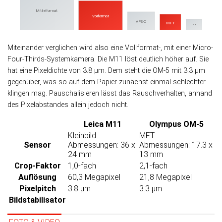
Mittelformat
Vollformat
APS-C
MFT
1"
Miteinander verglichen wird also eine Voll­format-, mit einer Micro-
Four-Thirds-System­kamera. Die M11 löst deut­lich höher auf. Sie
hat eine Pixel­dichte von 3.8 µm. Dem steht die OM-5 mit 3.3 µm
ge­gen­über, was so auf dem Papier zu­nächst ein­mal schlech­ter
klin­gen mag. Pau­scha­li­sieren lässt das Rausch­ver­hal­ten, an­hand
des Pixel­ab­stan­des allein je­doch nicht.
Leica M11
Olympus OM-5
Kleinbild
MFT
Sensor
Abmessungen: 36 x
Abmessungen: 17.3 x
24 mm
13 mm
Crop-Faktor
1,0-fach
2,1-fach
Auflösung
60,3 Megapixel
21,8 Megapixel
Pixelpitch
3.8 µm
3.3 µm
Bildstabilisator