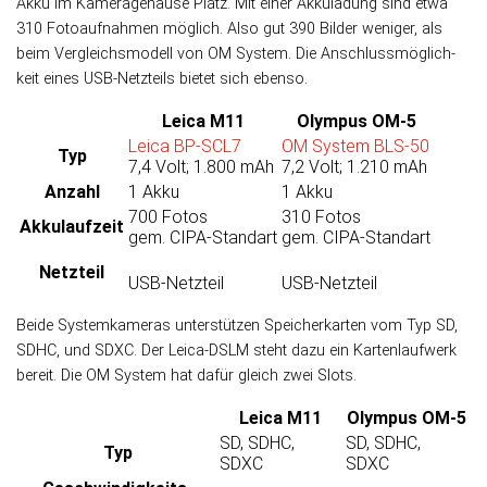
Akku im Kamera­ge­häuse Platz. Mit einer Akku­la­dung sind etwa
310 Foto­auf­nah­men mög­lich. Also gut 390 Bilder weni­ger, als
beim Ver­gleichs­modell von OM System. Die An­schluss­mög­lich­
keit eines USB-Netz­teils bietet sich ebenso.
Leica M11
Olympus OM-5
Leica BP-SCL7
OM System BLS-50
Typ
7,4 Volt; 1.800 mAh
7,2 Volt; 1.210 mAh
Anzahl
1 Akku
1 Akku
700 Fotos
310 Fotos
Akku­laufzeit
gem. CIPA-Standart
gem. CIPA-Standart
Netzteil
USB-Netzteil
USB-Netzteil
Beide Systemkameras unter­stüt­zen Spei­cher­kar­ten vom Typ SD,
SDHC, und SDXC. Der Leica-DSLM steht dazu ein Karten­lauf­werk
bereit. Die OM System hat da­für gleich zwei Slots.
Leica M11
Olympus OM-5
SD, SDHC,
SD, SDHC,
Typ
SDXC
SDXC