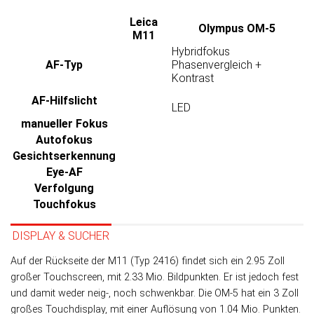
Leica
Olympus OM-5
M11
Hybridfokus
AF-Typ
Phasenvergleich +
Kontrast
AF-Hilfslicht
LED
manueller Fokus
Autofokus
Gesichtserkennung
Eye-AF
Verfolgung
Touchfokus
DISPLAY & SUCHER
Auf der Rückseite der M11 (Typ 2416) findet sich ein 2.95 Zoll
großer Touch­screen, mit 2.33 Mio. Bild­punk­ten. Er ist je­doch fest
und da­mit weder neig-, noch schwenk­bar. Die OM-5 hat ein 3 Zoll
großes Touch­display, mit einer Auf­lö­sung von 1.04 Mio. Punk­ten.