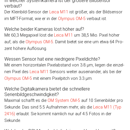
In welcher Systemkamera ist der größere Bildsensor
verbaut?
Der Kleinbild-Sensor der
Leica M11
ist größer, als der Bild­sensor
im MFT-Format, wie er in der
Olympus OM-5
verbaut ist.
Welche beider Kameras löst höher auf?
Mit 60,3 Megapixel löst die
Leica M11
um 38,5 Mio. Pixel höher
auf, als die
Olympus OM-5
. Damit bietet sie eine um etwa 64 Pro­
zent höhere Auflösung.
Wessen Sensor hat eine niedrigere Pixeldichte?
Mit einem horizontalen Pixelabstand von 3.8 µm, liegen die ein­zel­
nen Pixel des
Leica M11
Sen­sors weiter aus­einander, als bei der
Olympus OM-5
mit einem Pixel­pitch von 3.3 µm.
Welche Digitalkamera bietet die schnellere
Serienbildgeschwindigkeit?
Maximal schafft es die
OM System OM-5
auf 10 Serienbilder pro
Sekunde. Das sind 5.5 Aufnahmen mehr, als die
Leica M11 (Typ
2416)
erlaubt. Sie kommt nämlich nur auf 4.5 Fotos in der
Sekunde.