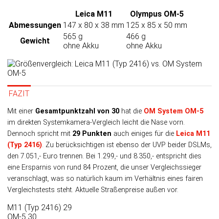
Leica M11
Olympus OM-5
Abmessungen
147 x 80 x 38 mm
125 x 85 x 50 mm
565 g
466 g
Gewicht
ohne Akku
ohne Akku
FAZIT
Mit einer
Gesamtpunktzahl von 30
hat die
OM System OM-5
im direk­ten Systemkamera-Ver­gleich leicht die Nase vorn.
Dennoch spricht mit
29 Punk­ten
auch eini­ges für die
Leica M11
(Typ 2416)
. Zu be­rück­sich­tigen ist eben­so der UVP bei­der DSLMs,
den 7.051,- Euro tren­nen. Bei 1.299,- und 8.350,- ent­spricht dies
eine Er­spar­nis von rund 84 Pro­zent, die unser Ver­gleichs­sieger
veran­schlagt, was so natür­lich kaum im Ver­hält­nis eines fairen
Ver­gleichs­tests steht. Aktu­elle Straßen­preise außen vor.
M11 (Typ 2416)
29
OM-5
30