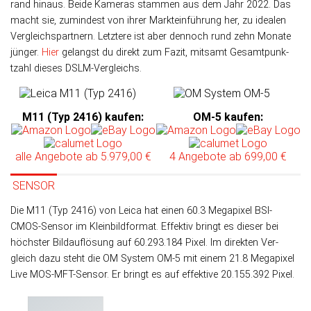
rand hinaus. Beide Kameras stam­men aus dem Jahr 2022. Das
macht sie, zu­min­dest von ihrer Markt­ein­führung her, zu ide­a­len
Ver­gleichs­part­nern. Letz­tere ist aber dennoch rund zehn Monate
jünger.
Hier
gelangst du direkt zum Fazit, mit­samt Gesamt­punk­
tzahl dieses DSLM-Vergleichs.
M11 (Typ 2416) kaufen
:
OM-5 kaufen
:
alle Angebote
ab 5.979,00 €
4 Angebote
ab 699,00 €
SENSOR
Die M11 (Typ 2416) von Leica hat einen 60.3 Mega­pixel BSI-
CMOS-Sen­sor im Klein­bild­format. Effek­tiv bringt es die­ser bei
höchs­ter Bild­auf­lö­sung auf 60.293.184 Pixel. Im direk­ten Ver­
gleich da­zu steht die OM System OM-5 mit einem 21.8 Mega­pixel
Live MOS-MFT-Sensor. Er bringt es auf effek­tive 20.155.392 Pixel.