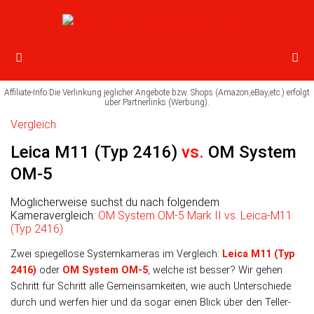
Vergleich
Leica M11 (Typ 2416)
vs.
OM System
OM-5
Möglicherweise suchst du nach folgendem
Kameravergleich:
OM System OM-5 Mark II vs. Leica-M11
(Typ 2416)
Zwei spiegellose Systemkameras im Vergleich:
Leica M11 (Typ
2416)
oder
OM System OM-5
, wel­che ist bes­ser? Wir ge­hen
Schritt für Schritt alle Ge­mein­sam­kei­ten, wie auch Unter­schiede
durch und wer­fen hier und da so­gar einen Blick über den Teller­