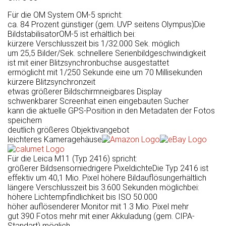
Für die OM System OM-5 spricht:
ca. 84 Prozent günstiger (gem. UVP seitens Olympus)
Die
Bild­stabilisator
OM-5 ist erhältlich bei:
kürzere Verschlusszeit bis 1/32.000 Sek. möglich
um 25,5 Bilder/Sek. schnellere Serienbildgeschwindigkeit
ist mit einer Blitzsynchronbuchse ausgestattet
ermöglicht mit 1/250 Sekunde eine um 70 Milli­sekun­den
kürzere Blitz­synchron­zeit
etwas größerer Bildschirm
neigbares Display
schwenkbarer Screen
hat einen eingebauten Sucher
kann die aktuelle GPS-Position in den Metadaten der Fotos
speichern
deutlich größeres Objektivangebot
leichteres Kameragehäuse
Für die Leica M11 (Typ 2416) spricht:
größerer Bildsensor
niedrigere Pixeldichte
Die Typ 2416 ist
effektiv um 40,1 Mio. Pixel höhere Bildauflösung
erhältlich
längere Verschlusszeit bis 3.600 Sekunden möglich
bei:
höhere Lichtempfindlichkeit bis ISO 50.000
höher auflösenderer Monitor mit 1.3 Mio. Pixel mehr
gut 390 Fotos mehr mit einer Akkuladung (gem. CIPA-
Standart) möglich