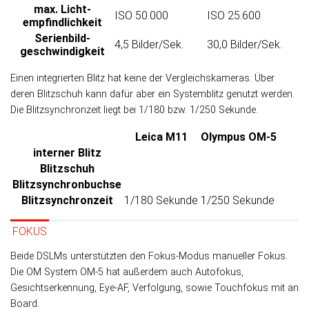
max. Licht­
ISO 50.000
ISO 25.600
empfindlichkeit
Serienbild­
4,5 Bilder/Sek.
30,0 Bilder/Sek.
geschwindigkeit
Einen integrierten Blitz hat keine der Ver­gleichs­kameras. Über
deren Blitz­schuh kann da­für aber ein Sys­tem­blitz ge­nutzt werden.
Die Blitz­syn­chron­zeit liegt bei 1/180 bzw. 1/250 Sekunde.
Leica M11
Olympus OM-5
interner Blitz
Blitzschuh
Blitz­synchron­buchse
Blitz­synchronzeit
1/180 Sekunde
1/250 Sekunde
FOKUS
Beide DSLMs unterstützten den Fokus-Modus manueller Fokus.
Die OM System OM-5 hat außer­dem auch Autofokus,
Gesichtserkennung, Eye-AF, Verfolgung, sowie Touchfokus mit an
Board.