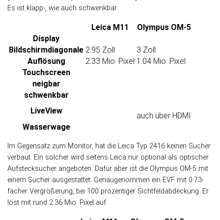
Es ist klapp-, wie auch schwenkbar.
Leica M11
Olympus OM-5
Display
Bildschirm­diagonale
2.95 Zoll
3 Zoll
Auflösung
2.33 Mio. Pixel
1.04 Mio. Pixel
Touch­screen
neigbar
schwenkbar
LiveView
auch über HDMI
Wasser­wage
Im Ge­gen­satz zum Moni­tor, hat die Leica Typ 2416 kei­nen Su­cher
verbaut. Ein sol­cher wird sei­tens Leica nur optio­nal als opti­scher
Auf­steck­sucher an­ge­bo­ten. Da­für aber ist die Olympus OM-5 mit
einem Sucher aus­ge­stat­tet. Ge­nau­ge­nom­men ein EVF mit 0.73-
facher Ver­größe­rung, bei 100 pro­zen­ti­ger Sicht­feld­ab­dec­kung. Er
löst mit rund 2.36 Mio. Pixel auf.