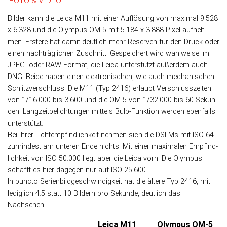
FOTO & VIDEO
Bilder kann die Leica M11 mit einer Auf­lö­sung von maxi­mal 9.528
x 6.328 und die Olympus OM-5 mit 5.184 x 3.888 Pixel auf­neh­
men. Ers­tere hat da­mit deut­lich mehr Re­ser­ven für den Druck oder
einen nach­träg­lichen Zu­schnitt. Ge­spei­chert wird wahl­weise im
JPEG- oder RAW-Format, die Leica unter­stützt außer­dem auch
DNG. Beide haben einen elektronischen, wie auch mechanischen
Schlitzverschluss. Die M11 (Typ 2416) er­laubt Ver­schluss­zei­ten
von 1/16.000 bis 3.600 und die OM-5 von 1/32.000 bis 60 Sekun­
den. Lang­zeit­be­lich­tun­gen mit­tels Bulb-Funk­tion werden eben­falls
unterstützt.
Bei ihrer Licht­emp­find­lich­keit nehmen sich die DSLMs mit ISO 64
zu­min­dest am unteren Ende nichts. Mit einer maxi­ma­len Empfind­
lich­keit von ISO 50.000 liegt aber die Leica vorn. Die Olympus
schafft es hier da­ge­gen nur auf ISO 25.600.
In puncto Serien­bild­ge­schwin­dig­keit hat die ältere Typ 2416, mit
ledig­lich 4.5 statt 10 Bildern pro Sekunde, deut­lich das
Nachsehen.
Leica M11
Olympus OM-5