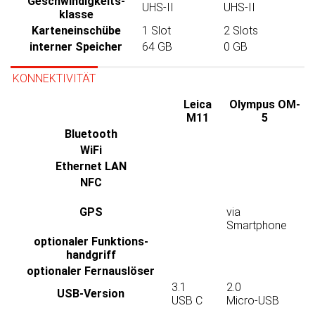
Geschwindig­keits­
UHS-II
UHS-II
klasse
Karten­einschübe
1 Slot
2 Slots
interner Speicher
64 GB
0 GB
KONNEKTIVITÄT
Leica
Olympus OM-
M11
5
Bluetooth
WiFi
Ethernet LAN
NFC
GPS
via
Smartphone
optionaler Funktions­
handgriff
optionaler Fernauslöser
3.1
2.0
USB-Version
USB C
Micro-USB