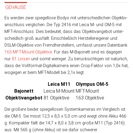
GEHÄUSE
Es werden zwei spiegellose Bodys mit un­ter­schied­lichen Objek­tiv­
an­schluss ver­glichen. Die Typ 2416 mit Leica M- und OM-5 mit
MFT-An­schluss. Dies be­deu­tet, dass das Objek­tiv­an­ge­bot unter­
schied­lich groß aus­fällt: Ein­schließ­lich Her­stel­ler­ei­ge­ner und
DSLM-Objek­tive von Fremd­her­stellern, um­fasst unsere Daten­bank
163 MFT-Mount-Objek­tive
. Für das M-Bajo­nett sind es da­ge­gen
nur
81 Lin­sen
und so­mit weni­ger. Zu be­rück­sich­ti­gen ist natür­lich,
dass die Voll­format-Digital­kamera einen Crop-Faktor von 1,0x hat,
wo­ge­gen er beim MFT-Modell bei 2,1x liegt.
Leica M11
Olympus OM-5
Bajonett
Leica M-Mount
MFT-Mount
Objektiv­angebot
81 Objektive
163 Objektive
Die größere beider spiegel­losen System­kameras im Ver­gleich ist
die OM-5. Sie misst 12,5 x 8,5 x 5,0 cm und wiegt ohne Akku 466
g. Kom­pak­ter fällt die 14,7 x 8,0 x 3,8 cm große M11 (Typ 2416)
aus. Mit 565 g (ohne Akku) ist sie da­für schwerer.