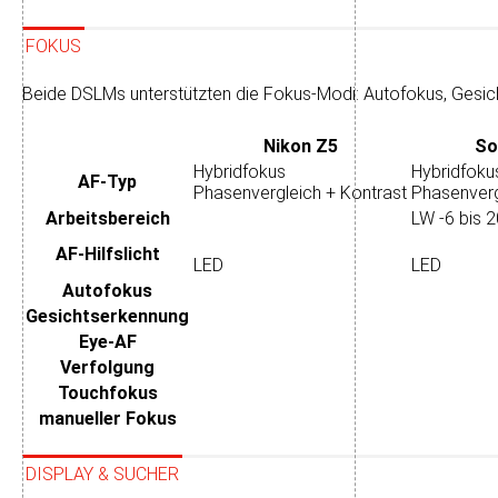
FOKUS
Beide DSLMs unterstützten die Fokus-Modi: Autofokus, Gesic
Nikon Z5
So
Hybridfokus
Hybridfoku
AF-Typ
Phasenvergleich + Kontrast
Phasenverg
Arbeits­bereich
LW -6 bis 2
AF-Hilfslicht
LED
LED
Autofokus
Gesichtserkennung
Eye-AF
Verfolgung
Touchfokus
manueller Fokus
DISPLAY & SUCHER