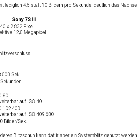
 mit ledig­lich 4.5 statt 10 Bildern pro Sekunde, deut­lich das Nachs
Sony 7S III
40 x 2.832 Pixel
fektive 12,0 Megapixel
hlitzverschluss
8.000 Sek.
 Sekunden
O 80
weiterbar auf ISO 40
O 102.400
weiterbar auf ISO 409.600
0 Bilder/Sek.
deren Blitz­schuh kann da­für aber ein Sys­tem­blitz ge­nutzt werden.