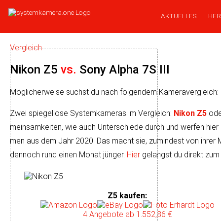
AKTUELLES
HER
Vergleich
Nikon Z5
vs.
Sony Alpha 7S III
Möglicherweise suchst du nach folgendem Kameravergleich:
Zwei spiegellose Systemkameras im Vergleich:
Nikon Z5
od
mein­sam­kei­ten, wie auch Unter­schiede durch und wer­fen hie
men aus dem Jahr 2020. Das macht sie, zu­min­dest von ihrer Markt
dennoch rund einen Monat jünger.
Hier
gelangst du direkt zum 
Z5 kaufen
:
4 Angebote
ab 1.552,86 €