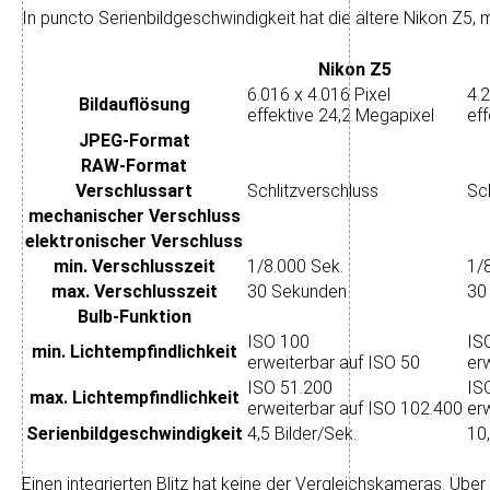
In puncto Serien­bild­ge­schwin­dig­keit hat die ältere Nikon Z5,
Nikon Z5
6.016 x 4.016 Pixel
4.2
Bild­auflösung
effektive 24,2 Megapixel
ef
JPEG-Format
RAW-Format
Verschluss­art
Schlitzverschluss
Sc
mechanischer Verschluss
elektronischer Verschluss
min. Verschlusszeit
1/8.000 Sek.
1/
max. Verschlusszeit
30 Sekunden
30
Bulb-Funktion
ISO 100
IS
min. Licht­empfindlichkeit
erweiterbar auf ISO 50
er
ISO 51.200
IS
max. Licht­empfindlichkeit
erweiterbar auf ISO 102.400
er
Serienbild­geschwindigkeit
4,5 Bilder/Sek.
10,
Einen integrierten Blitz hat keine der Ver­gleichs­kameras. Über 