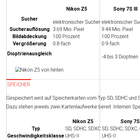
Nikon Z5
Sony 7S III
Sucher
elektronischer Sucher
elektronischer S
Sucher­auflösung
3.69 Mio. Pixel
9.44 Mio. Pixel
Bild­abdeckung
100 Prozent
100 Prozent
Ver­größerung
0.8-fach
0.9-fach
Dioptrien­ausgleich
-4 bis 3 Dioptrien
SPEICHER
Gespeichert wird auf Speicherkarten vom Typ SD, SDHC und 
Dazu stehen je­weils zwei Karten­lauf­werke bereit. Inter­nen Spe
Nikon Z5
Sony 7S 
Typ
SD, SDHC, SDXC
SD, SDHC, SDXC,
Geschwindig­keits­klasse
UHS-II
UHS-II