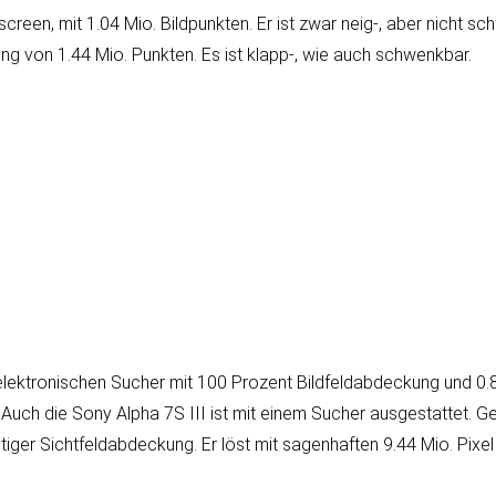
creen, mit 1.04 Mio. Bild­punk­ten. Er ist zwar neig-, aber nicht sc
­sung von 1.44 Mio. Punk­ten. Es ist klapp-, wie auch schwenkbar.
k­tro­ni­schen Sucher mit 100 Pro­zent Bild­feld­ab­dec­kung und 0.
. Auch die Sony Alpha 7S III ist mit einem Sucher aus­ge­stat­tet. Ge
­ger Sicht­feld­ab­dec­kung. Er löst mit sagen­haften 9.44 Mio. Pixel