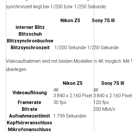
syn­chron­zeit liegt bei 1/200 bzw. 1/250 Sekunde.
Nikon Z5
Sony 7S III
interner Blitz
Blitzschuh
Blitz­synchron­buchse
Blitz­synchronzeit
1/200 Sekunde
1/250 Sekunde
Videoaufnahmen sind mit beiden Modellen in 4K mög­lich. Mit 12
über­legen.
Nikon Z5
Sony 7S III
4K
4K
Video­auflösung
3.840 x 2.160 Pixel
3.840 x 2.160 Pixel
Framerate
30 fps
120 fps
Bitrate
200 Mbit/s
Aufnahme­zeitlimit
1.799 Sekunden
Kopfhörer­anschluss
Mikrofon­anschluss