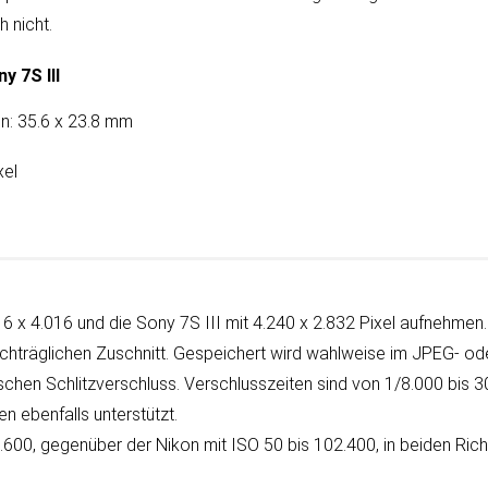
h nicht.
y 7S III
: 35.6 x 23.8 mm
xel
6 x 4.016 und die Sony 7S III mit 4.240 x 2.832 Pixel auf­neh­men. 
ch­träg­lichen Zu­schnitt. Ge­spei­chert wird wahl­weise im JPEG- o
en Schlitzverschluss. Ver­schluss­zei­ten sind von 1/8.000 bis 
en eben­falls unterstützt.
09.600, ge­gen­über der Nikon mit ISO 50 bis 102.400, in bei­den Rich