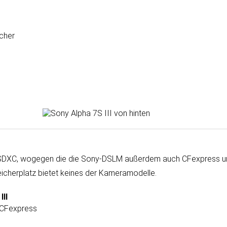
ucher
SDXC, wogegen die die Sony-DSLM außer­dem auch CFexpress unt
icher­platz bie­tet kei­nes der Kamera­modelle.
III
 CFexpress