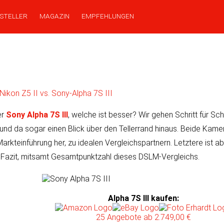
STELLER
MAGAZIN
EMPFEHLUNGEN
Nikon Z5 II vs. Sony-Alpha 7S III
er
Sony Alpha 7S III
, wel­che ist bes­ser? Wir ge­hen Schritt für Sch
r und da so­gar einen Blick über den Teller­rand hinaus. Beide Kam
­ein­führung her, zu ide­a­len Ver­gleichs­part­nern. Letz­tere ist a
Fazit, mit­samt Gesamt­punk­tzahl dieses DSLM-Vergleichs.
Alpha 7S III kaufen
:
25 Angebote
ab 2.749,00 €