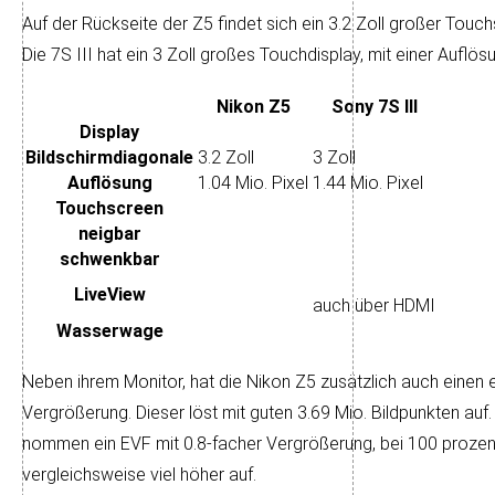
Auf der Rückseite der Z5 findet sich ein 3.2 Zoll großer Touch­s
Die 7S III hat ein 3 Zoll großes Touch­display, mit einer Auf­lö
Nikon Z5
Sony 7S III
Display
Bildschirm­diagonale
3.2 Zoll
3 Zoll
Auflösung
1.04 Mio. Pixel
1.44 Mio. Pixel
Touch­screen
neigbar
schwenkbar
LiveView
auch über HDMI
Wasser­wage
Neben ihrem Monitor, hat die Nikon Z5 zusätzlich auch einen ele
Ver­größe­rung. Die­ser löst mit guten 3.69 Mio. Bild­punk­ten auf
nom­men ein EVF mit 0.8-facher Ver­größe­rung, bei 100 pro­zen­ti
ver­gleichs­weise viel höher auf.