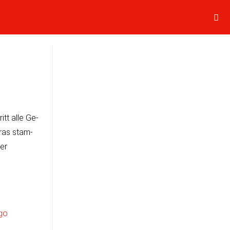
ritt alle Ge­
eras stam­
ber