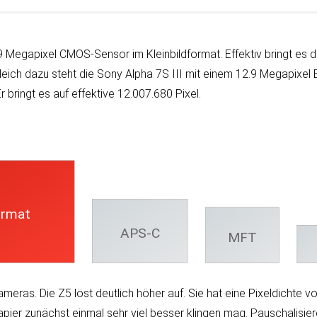
9 Mega­pixel CMOS-Sen­sor im Klein­bild­format. Effek­tiv bringt es d
er­gleich da­zu steht die Sony Alpha 7S III mit einem 12.9 Mega­pix
Er bringt es auf effek­tive 12.007.680 Pixel.
ormat
APS-C
MFT
eras. Die Z5 löst deut­lich höher auf. Sie hat eine Pixel­dichte v
r zu­nächst ein­mal sehr viel bes­ser klin­gen mag. Pau­scha­li­sier