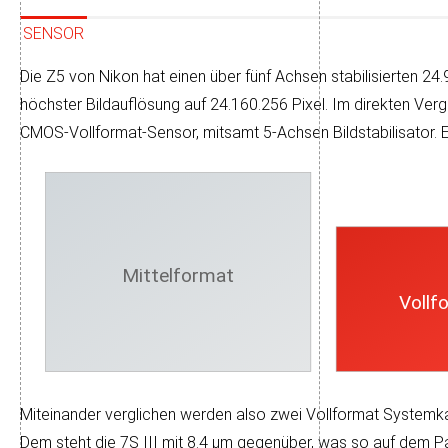
SENSOR
Die Z5 von Nikon hat einen über fünf Achsen sta­bi­li­sier­ten 24.
höchs­ter Bild­auf­lö­sung auf 24.160.256 Pixel. Im direk­ten V
CMOS-Voll­format-Sensor, mit­samt 5-Achsen Bild­sta­bi­li­sa­tor. 
Mittelformat
Vollf
Miteinander verglichen werden also zwei Voll­format System­kam
Dem steht die 7S III mit 8.4 µm ge­gen­über, was so auf dem Papie