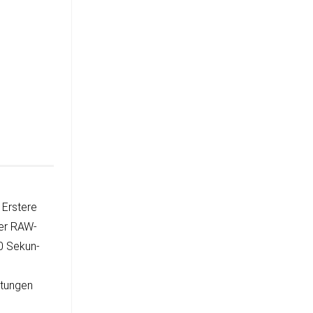
Ers­tere
der RAW-
30 Sekun­
­tun­gen