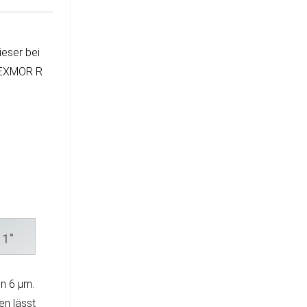
ie­ser bei
el EXMOR R
1"
on 6 µm.
en lässt