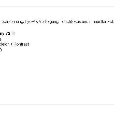
htserkennung, Eye-AF, Verfolgung, Touchfokus und manueller Fok
ny 7S III
s
leich + Kontrast
0