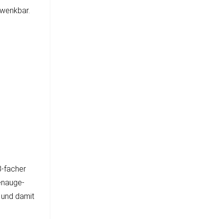
hwenk­bar.
8-facher
­nau­ge­
 und da­mit