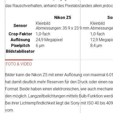
das Rausch­ver­hal­ten, an­hand des Pixel­ab­stan­des allein je­doc
Nikon Z5
Son
Kleinbild
Kleinbild
Sensor
Abmessungen: 35.9 x 23.9 mm
Abmessungen
Crop-Faktor
1,0-fach
1,0-fach
Auflösung
24,9 Megapixel
12,9 Megapi
Pixelpitch
6 µm
8.4 µm
Bildstabilisator
FOTO & VIDEO
Bilder kann die Nikon Z5 mit einer Auf­lö­sung von maxi­mal 6.01
hat da­mit deut­lich mehr Re­ser­ven für den Druck oder einen na
Format. Beide haben einen elektronischen, wie auch mechanisch
den mög­lich. Lang­zeit­be­lich­tun­gen mit­tels Bulb-Funk­tion werd
Bei ihrer Licht­emp­find­lich­keit liegt die Sony mit ISO 40 bis 4
vorn.