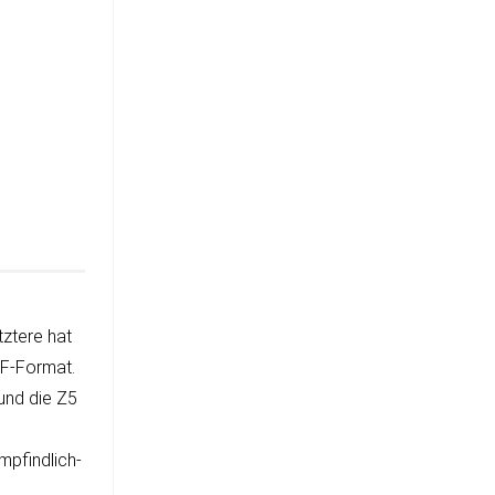
z­tere hat
EIF-Format.
 und die Z5
mpfind­lich­