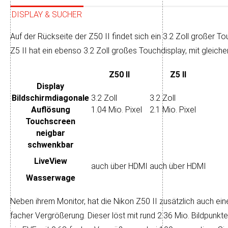
DISPLAY & SUCHER
Auf der Rückseite der Z50 II findet sich ein 3.2 Zoll großer Touc
Z5 II hat ein eben­so 3.2 Zoll großes Touch­display, mit gleiche
Z50 II
Z5 II
Display
Bildschirm­diagonale
3.2 Zoll
3.2 Zoll
Auflösung
1.04 Mio. Pixel
2.1 Mio. Pixel
Touch­screen
neigbar
schwenkbar
LiveView
auch über HDMI
auch über HDMI
Wasser­wage
Neben ihrem Monitor, hat die Nikon Z50 II zusätzlich auch einen 
facher Ver­größe­rung. Die­ser löst mit rund 2.36 Mio. Bild­punk­