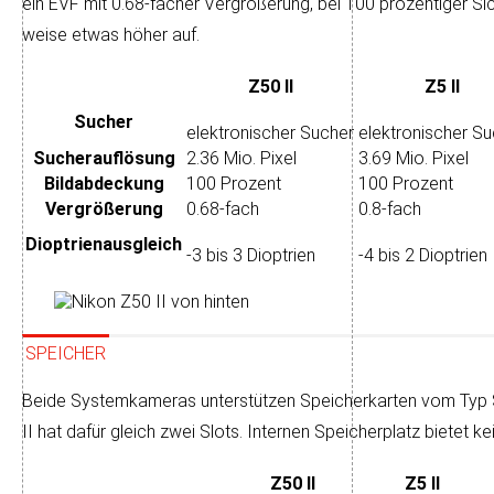
ein EVF mit 0.68-facher Ver­größe­rung, bei 100 pro­zen­ti­ger Sic
weise etwas höher auf.
Z50 II
Z5 II
Sucher
elektronischer Sucher
elektronischer S
Sucher­auflösung
2.36 Mio. Pixel
3.69 Mio. Pixel
Bild­abdeckung
100 Prozent
100 Prozent
Ver­größerung
0.68-fach
0.8-fach
Dioptrien­ausgleich
-3 bis 3 Dioptrien
-4 bis 2 Dioptrien
SPEICHER
Beide Systemkameras unter­stüt­zen Spei­cher­kar­ten vom Typ S
II hat da­für gleich zwei Slots. Inter­nen Speicher­platz bie­tet 
Z50 II
Z5 II