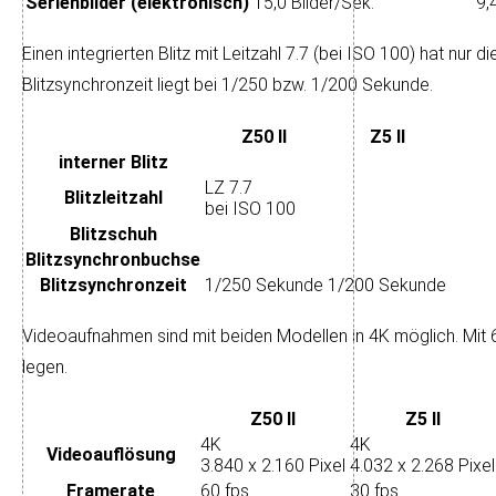
Serienbilder (elektronisch)
15,0 Bilder/Sek.
9,
Einen integrierten Blitz mit Leit­zahl 7.7 (bei ISO 100) hat nur d
Blitz­syn­chron­zeit liegt bei 1/250 bzw. 1/200 Sekunde.
Z50 II
Z5 II
interner Blitz
LZ 7.7
Blitzleitzahl
bei ISO 100
Blitzschuh
Blitz­synchron­buchse
Blitz­synchronzeit
1/250 Sekunde
1/200 Sekunde
Videoaufnahmen sind mit beiden Modellen in 4K mög­lich. Mit 60 
legen.
Z50 II
Z5 II
4K
4K
Video­auflösung
3.840 x 2.160 Pixel
4.032 x 2.268 Pixel
Framerate
60 fps
30 fps