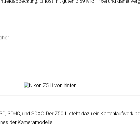
ht­feld­ab­dec­kung. Er löst mit guten 3.69 Mio. Pixel und da­mit ver­
ucher
D, SDHC, und SDXC. Der Z50 II steht dazu ein Karten­lauf­werk ber
kei­nes der Kamera­modelle.