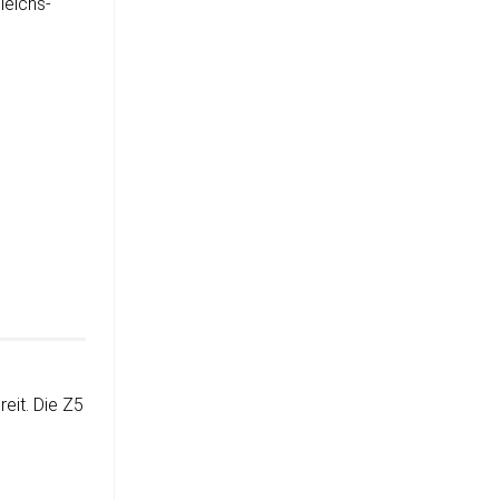
gleichs­
eit. Die Z5