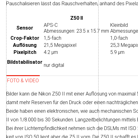
Pau­scha­li­sieren lässt das Rausch­ver­hal­ten, an­hand des Pixel­a
Z50 II
APS-C
Kleinbild
Sensor
Abmessungen: 23.5 x 15.7 mm
Abmessungen
Crop-Faktor
1,5-fach
1,0-fach
Auflösung
21,5 Megapixel
25,3 Megapi
Pixelpitch
4.2 µm
5.9 µm
Bildstabilisator
nur digital
FOTO & VIDEO
Bilder kann die Nikon Z50 II mit einer Auf­lö­sung von maxi­mal 
da­mit mehr Re­ser­ven für den Druck oder einen nach­träg­liche
Beide haben einen elektronischen, wie auch mechanischen Schli
II von 1/8.000 bis 30 Sekun­den. Lang­zeit­be­lich­tun­gen mit­tel
Bei ihrer Licht­emp­find­lich­keit nehmen sich die DSLMs mit ISO
keit von ISO 50 liegt aber die Z5 II vorn. Die Z50 II schafft es 