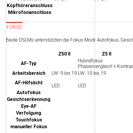
Kopfhörer­anschluss
Mikrofon­anschluss
FOKUS
Beide DSLMs unterstützten die Fokus-Modi: Autofokus, Gesic
Z50 II
Z5 II
Hybridfokus
AF-Typ
Phasenvergleich + Kontras
Arbeits­bereich
LW -9 bis 19
LW -10 bis 19
AF-Hilfslicht
LED
LED
Autofokus
Gesichtserkennung
Eye-AF
Verfolgung
Touchfokus
manueller Fokus