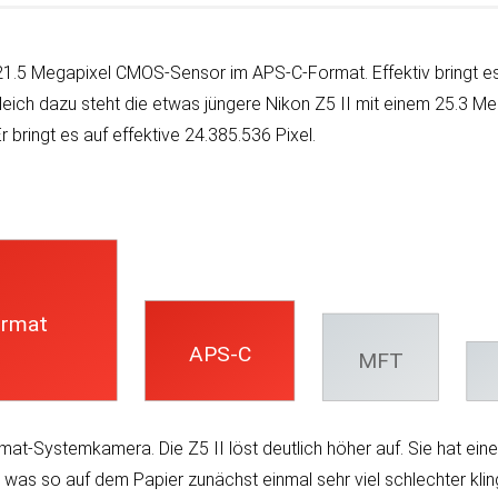
al) 21.5 Mega­pixel CMOS-Sen­sor im APS-C-Format. Effek­tiv bringt es
­gleich da­zu steht die etwas jün­gere Nikon Z5 II mit einem 25.3 Me
Er bringt es auf effek­tive 24.385.536 Pixel.
ormat
APS-C
MFT
mat-System­kamera. Die Z5 II löst deut­lich höher auf. Sie hat eine
 was so auf dem Papier zu­nächst ein­mal sehr viel schlech­ter kli