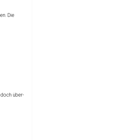
den. Die
e­doch über­