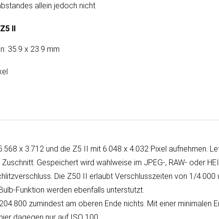
b­stan­des allein je­doch nicht.
Z5 II
: 35.9 x 23.9 mm
xel
5.568 x 3.712 und die Z5 II mit 6.048 x 4.032 Pixel auf­neh­men. Let
n Zu­schnitt. Ge­spei­chert wird wahl­weise im JPEG-, RAW- oder H
tzverschluss. Die Z50 II er­laubt Ver­schluss­zei­ten von 1/4.000
s Bulb-Funk­tion werden eben­falls unterstützt.
 204.800 zu­min­dest am oberen Ende nichts. Mit einer mini­ma­len E
hier da­ge­gen nur auf ISO 100.