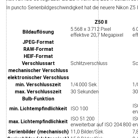
In puncto Serien­bild­ge­schwin­dig­keit hat die neuere Nikon Z5 
Z50 II
5.568 x 3.712 Pixel
6.
Bild­auflösung
effektive 20,7 Megapixel
ef
JPEG-Format
RAW-Format
HEIF-Format
Verschluss­art
Schlitzverschluss
Sc
mechanischer Verschluss
elektronischer Verschluss
min. Verschlusszeit
1/4.000 Sek.
1/
max. Verschlusszeit
30 Sekunden
30
Bulb-Funktion
IS
min. Licht­empfindlichkeit
ISO 100
er
ISO 51.200
IS
max. Licht­empfindlichkeit
erweiterbar auf ISO 204.800
er
Serienbilder (mechanisch)
11,0 Bilder/Sek.
7,