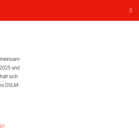
e­mein­sam­
s 2025 und
hält sich
ses DSLM-