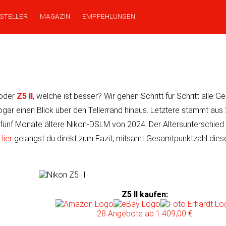
STELLER
MAGAZIN
EMPFEHLUNGEN
oder
Z5 II
, wel­che ist bes­ser? Wir ge­hen Schritt für Schritt alle G
o­gar einen Blick über den Teller­rand hinaus. Letz­tere stammt au
 fünf Monate ältere Nikon-DSLM von 2024. Der Alters­unter­schied 
Hier
gelangst du direkt zum Fazit, mit­samt Gesamt­punk­tzahl die
Z5 II kaufen
:
28 Angebote
ab 1.409,00 €