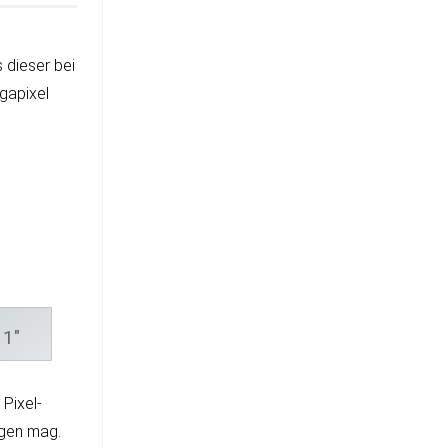
 die­ser bei
ga­pixel
1"
 Pixel­
n­gen mag.