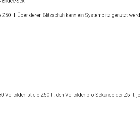
4 Bilder/Sek.
ie Z50 II. Über deren Blitz­schuh kann ein Sys­tem­blitz ge­nutzt wer
Vollbilder ist die Z50 II, den Vollbilder pro Sekunde der Z5 II, j