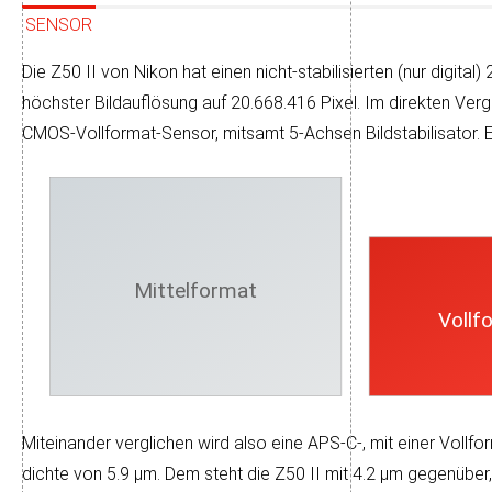
SENSOR
Die Z50 II von Nikon hat einen nicht-sta­bi­li­sier­ten (nur digit
höchs­ter Bild­auf­lö­sung auf 20.668.416 Pixel. Im direk­ten Ver
CMOS-Voll­format-Sensor, mit­samt 5-Achsen Bild­sta­bi­li­sa­tor. 
Mittelformat
Vollf
Miteinander verglichen wird also eine APS-C-, mit einer Voll­for
dichte von 5.9 µm. Dem steht die Z50 II mit 4.2 µm ge­gen­über,