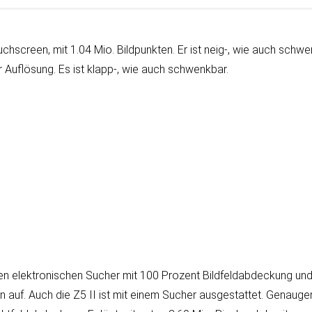
h­screen, mit 1.04 Mio. Bild­punk­ten. Er ist neig-, wie auch schwen
r Auf­lö­sung. Es ist klapp-, wie auch schwenkbar.
elek­tro­ni­schen Sucher mit 100 Pro­zent Bild­feld­ab­dec­kung und
ten auf. Auch die Z5 II ist mit einem Sucher aus­ge­stat­tet. Ge­nau­g