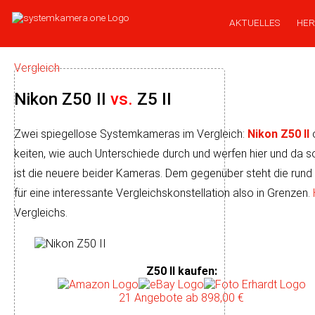
AKTUELLES
HER
Vergleich
Nikon Z50 II
vs.
Z5 II
Zwei spiegellose Systemkameras im Vergleich:
Nikon Z50 II
kei­ten, wie auch Unter­schiede durch und wer­fen hier und da s
ist die neuere bei­der Kameras. Dem ge­gen­über steht die rund
für eine interes­sante Ver­gleichs­kons­tel­la­tion also in Grenzen.
Vergleichs.
Z50 II kaufen
:
21 Angebote
ab 898,00 €