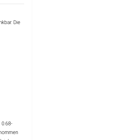
k­bar. Die
 0.68-
e­nom­men