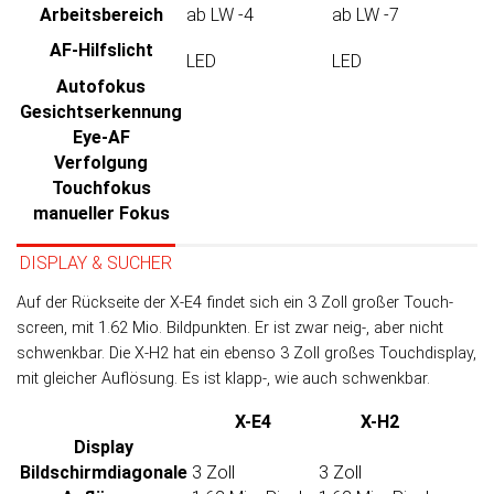
Arbeits­bereich
ab LW -4
ab LW -7
AF-Hilfslicht
LED
LED
Autofokus
Gesichtserkennung
Eye-AF
Verfolgung
Touchfokus
manueller Fokus
DISPLAY & SUCHER
Auf der Rückseite der X-E4 findet sich ein 3 Zoll großer Touch­
screen, mit 1.62 Mio. Bild­punk­ten. Er ist zwar neig-, aber nicht
schwenk­bar. Die X-H2 hat ein eben­so 3 Zoll großes Touch­display,
mit gleicher Auf­lö­sung. Es ist klapp-, wie auch schwenkbar.
X-E4
X-H2
Display
Bildschirm­diagonale
3 Zoll
3 Zoll