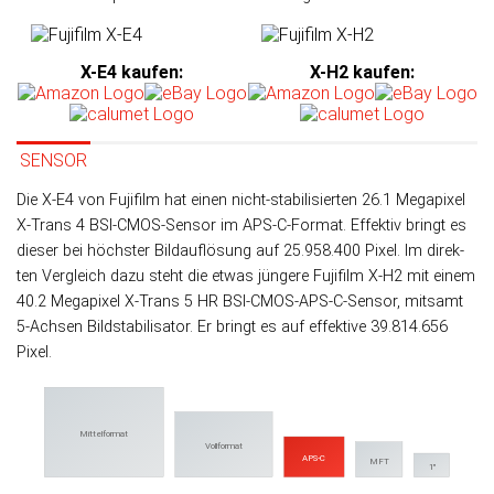
X-E4 kaufen
:
X-H2 kaufen
:
SENSOR
Die X-E4 von Fujifilm hat einen nicht-sta­bi­li­sier­ten 26.1 Mega­pixel
X-Trans 4 BSI-CMOS-Sen­sor im APS-C-Format. Effek­tiv bringt es
die­ser bei höchs­ter Bild­auf­lö­sung auf 25.958.400 Pixel. Im direk­
ten Ver­gleich da­zu steht die etwas jün­gere Fujifilm X-H2 mit einem
40.2 Mega­pixel X-Trans 5 HR BSI-CMOS-APS-C-Sensor, mit­samt
5-Achsen Bild­sta­bi­li­sa­tor. Er bringt es auf effek­tive 39.814.656
Pixel.
Mittelformat
Vollformat
APS-C
MFT
1"