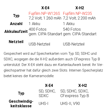
X-E4
X-H2
Fujifilm NP-W126S
Fujifilm NP-W235
Typ
7,2 Volt; 1.260 mAh
7,2 Volt; 2.200 mAh
Anzahl
1 Akku
1 Akku
400 Fotos
540 Fotos
Akku­laufzeit
gem. CIPA-Standart
gem. CIPA-Standart
Netzteil
USB-Netzteil
USB-Netzteil
Gespeichert wird auf Speicherkarten vom Typ SD, SDHC und
SDXC, wogegen die die X-H2 außer­dem auch CFexpress Typ B
unter­stützt. Der X-E4 steht dazu ein Karten­lauf­werk bereit. Ihr Ver­
gleichs­part­ner hat da­für gleich zwei Slots. Inter­nen Speicher­platz
bie­tet kei­nes der Kamera­modelle.
X-E4
X-H2
SD, SDHC,
SD, SDHC, SDXC,
Typ
SDXC
CFexpress Typ B
Geschwindig­
UHS-I
UHS-II, V90
keits­klasse