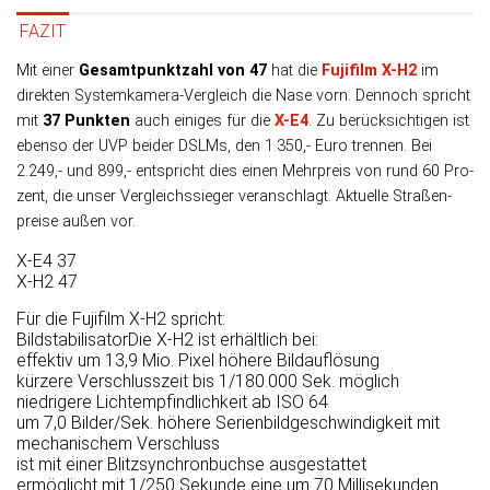
FAZIT
Mit einer
Gesamtpunktzahl von 47
hat die
Fujifilm X-H2
im
direk­ten Systemkamera-Ver­gleich die Nase vorn. Dennoch spricht
mit
37 Punk­ten
auch eini­ges für die
X-E4
. Zu be­rück­sich­tigen ist
eben­so der UVP bei­der DSLMs, den 1.350,- Euro tren­nen. Bei
2.249,- und 899,- ent­spricht dies einen Mehr­preis von rund 60 Pro­
zent, die unser Ver­gleichs­sieger veran­schlagt. Aktu­elle Straßen­
preise außen vor.
X-E4
37
X-H2
47
Für die Fujifilm X-H2 spricht:
Bild­stabilisator
Die X-H2 ist erhältlich bei:
effektiv um 13,9 Mio. Pixel höhere Bildauflösung
kürzere Verschlusszeit bis 1/180.000 Sek. möglich
niedrigere Lichtempfindlichkeit ab ISO 64
um 7,0 Bilder/Sek. höhere Serienbildgeschwindigkeit mit
mechanischem Verschluss
ist mit einer Blitzsynchronbuchse ausgestattet
ermöglicht mit 1/250 Sekunde eine um 70 Milli­sekun­den