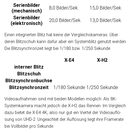
Serienbilder
8,0 Bilder/Sek.
15,0 Bilder/Sek.
(mechanisch)
Serienbilder
20,0 Bilder/Sek.
13,0 Bilder/Sek.
(elektronisch)
Einen integrierten Blitz hat keine der Ver­gleichs­kameras. Über
deren Blitz­schuh kann da­für aber ein Sys­tem­blitz ge­nutzt werden.
Die Blitz­syn­chron­zeit liegt bei 1/180 bzw. 1/250 Sekunde.
X-E4
X-H2
interner Blitz
Blitzschuh
Blitz­synchron­buchse
Blitz­synchronzeit
1/180 Sekunde
1/250 Sekunde
Videoaufnahmen sind mit beiden Modellen mög­lich. Als 8K-
System­kamera macht je­doch die X-H2 das Rennen. Im Ver­gleich
da­zu bie­tet die X-E4 4K, also nur gut ein Vier­tel der Video­auf­lö­
sung von UHD-2. Un­ge­ach­tet der Auf­lö­sung liegt ihre Frame­rate
bei Vollbilder pro Sekunde.