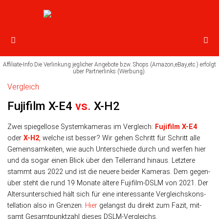
Vergleich
Fujifilm X-E4
vs.
X-H2
Zwei spiegellose Systemkameras im Vergleich:
Fujifilm X-E4
oder
X-H2
, wel­che ist bes­ser? Wir ge­hen Schritt für Schritt alle
Ge­mein­sam­kei­ten, wie auch Unter­schiede durch und wer­fen hier
und da so­gar einen Blick über den Teller­rand hinaus. Letz­tere
stammt aus 2022 und ist die neuere bei­der Kameras. Dem ge­gen­
über steht die rund 19 Monate ältere Fujifilm-DSLM von 2021. Der
Alters­unter­schied hält sich für eine interes­sante Ver­gleichs­kons­
tel­la­tion also in Grenzen.
Hier
gelangst du direkt zum Fazit, mit­
samt Gesamt­punk­tzahl dieses DSLM-Vergleichs.