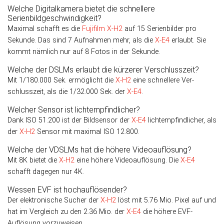
Welche Digitalkamera bietet die schnellere
Serienbildgeschwindigkeit?
Maximal schafft es die
Fujifilm X-H2
auf 15 Serienbilder pro
Sekunde. Das sind 7 Aufnahmen mehr, als die
X-E4
erlaubt. Sie
kommt nämlich nur auf 8 Fotos in der Sekunde.
Welche der DSLMs erlaubt die kürzerer Verschlusszeit?
Mit 1/180.000 Sek. er­mög­licht die
X-H2
eine schnellere Ver­
schluss­zeit, als die 1/32.000 Sek. der
X-E4
.
Welcher Sensor ist lichtempfindlicher?
Dank ISO 51.200 ist der Bild­sensor der
X-E4
licht­emp­find­licher, als
der
X-H2
Sen­sor mit maxi­mal ISO 12.800.
Welche der VDSLMs hat die höhere Videoauflösung?
Mit 8K bietet die
X-H2
eine höhere Video­auf­lösung. Die
X-E4
schafft dagegen nur 4K.
Wessen EVF ist hochauflösender?
Der elektronische Sucher der
X-H2
löst mit 5.76 Mio. Pixel auf und
hat im Ver­gleich zu den 2.36 Mio. der
X-E4
die höhere EVF-
Auflösung vor­zu­weisen.