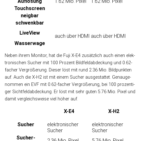
Auflösung
1.62 Mio. Pixel
1.62 Mio. Pixel
Touch­screen
neigbar
schwenkbar
LiveView
auch über HDMI
auch über HDMI
Wasser­wage
Neben ihrem Monitor, hat die Fuji X-E4 zusätzlich auch einen elek­
tro­ni­schen Sucher mit 100 Pro­zent Bild­feld­ab­dec­kung und 0.62-
facher Ver­größe­rung. Die­ser löst mit rund 2.36 Mio. Bild­punk­ten
auf. Auch die X-H2 ist mit einem Sucher aus­ge­stat­tet. Ge­nau­ge­
nom­men ein EVF mit 0.62-facher Ver­größe­rung, bei 100 pro­zen­ti­
ger Sicht­feld­ab­dec­kung. Er löst mit sehr guten 5.76 Mio. Pixel und
da­mit ver­gleichs­weise viel höher auf.
X-E4
X-H2
Sucher
elektronischer
elektronischer
Sucher
Sucher
Sucher­
2.36 Mio. Pixel
5.76 Mio. Pixel