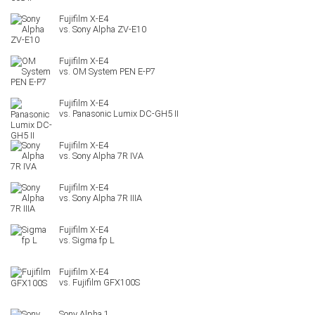
Sony Alpha ZV-E10
OM System PEN E-P7
Panasonic Lumix DC-GH5 II
Sony Alpha 7R IVA
Sony Alpha 7R IIIA
Sigma fp L
Fujifilm GFX100S
Sony Alpha 1