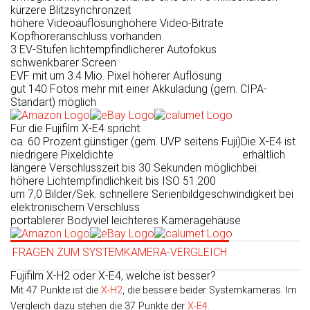
kürzere Blitz­synchron­zeit
höhere Videoauflösung
höhere Video-Bitrate
Kopfhöreranschluss vorhanden
3 EV-Stufen lichtempfindlicherer Autofokus
schwenkbarer Screen
EVF mit um 3.4 Mio. Pixel höherer Auflösung
gut 140 Fotos mehr mit einer Akkuladung (gem. CIPA-
Standart) möglich
Für die Fujifilm X-E4 spricht:
ca. 60 Prozent günstiger (gem. UVP seitens Fuji)
Die X-E4 ist
niedrigere Pixeldichte
erhältlich
längere Verschlusszeit bis 30 Sekunden möglich
bei:
höhere Lichtempfindlichkeit bis ISO 51.200
um 7,0 Bilder/Sek. schnellere Serienbildgeschwindigkeit bei
elektronischem Verschluss
portablerer Body
viel leichteres Kameragehäuse
FRAGEN ZUM SYSTEMKAMERA-VERGLEICH
Fujifilm X-H2 oder X-E4, welche ist besser?
Mit 47 Punkte ist die
X-H2
, die bessere beider Systemkameras. Im
Vergleich dazu stehen die 37 Punkte der
X-E4
.