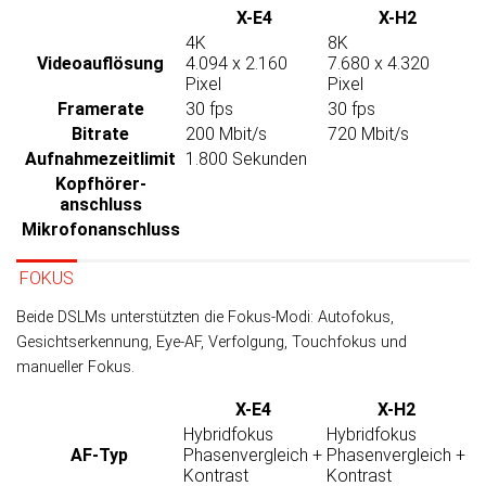
X-E4
X-H2
4K
8K
Video­auflösung
4.094 x 2.160
7.680 x 4.320
Pixel
Pixel
Framerate
30 fps
30 fps
Bitrate
200 Mbit/s
720 Mbit/s
Aufnahme­zeitlimit
1.800 Sekunden
Kopfhörer­
anschluss
Mikrofon­anschluss
FOKUS
Beide DSLMs unterstützten die Fokus-Modi: Autofokus,
Gesichtserkennung, Eye-AF, Verfolgung, Touchfokus und
manueller Fokus.
X-E4
X-H2
Hybridfokus
Hybridfokus
AF-Typ
Phasenvergleich +
Phasenvergleich +
Kontrast
Kontrast