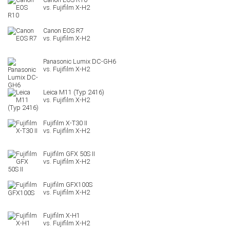
Canon EOS R7
Panasonic Lumix DC-GH6
Leica M11 (Typ 2416)
Fujifilm X-T30 II
Fujifilm GFX 50S II
Fujifilm GFX100S
Fujifilm X-H1