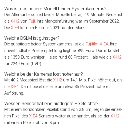
Was ist das neuere Modell beider Systemkameras?
Der Altersunterschied beider Modelle beträgt 19 Monate. Neuer ist
die
X-H2
von
Fuji
. Ihre Markteinführung war im Sep­tem­ber 2022.
Die
X-E4
kam im Februar 2021 auf den Markt.
Welche DSLM ist günstiger?
Die günstigere beider Systemkameras ist die
Fujifilm X-E4
. Ihre
unverbindliche Preisempfehlung liegt bei 899 Euro. Damit kostet
sie 1350 Euro weniger – also rund 60 Prozent – als wie die
X-H2
für 2249 Euro (UVP).
Welche beider Kameras löst höher auf?
Mit 40,2 Megapixel löst die
X-H2
um 14,1 Mio. Pixel höher auf, als
die
X-E4
. Damit bietet sie eine um etwa 35 Pro­zent höhere
Auflösung.
Wessen Sensor hat eine niedrigere Pixeldichte?
Mit einem horizontalen Pixelabstand von 3.8 µm, liegen die ein­zel­
nen Pixel des
X-E4
Sen­sors weiter aus­einander, als bei der
X-H2
mit einem Pixel­pitch von 3 µm.