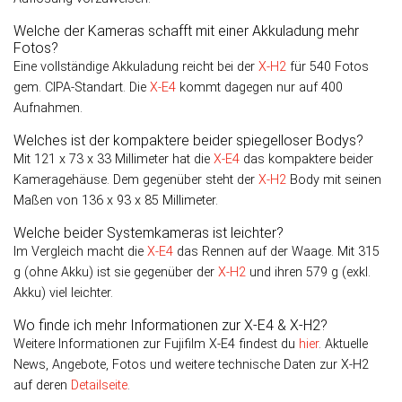
Welche der Kameras schafft mit einer Akkuladung mehr
Fotos?
Eine vollständige Akkuladung reicht bei der
X-H2
für 540 Fotos
gem. CIPA-Standart. Die
X-E4
kommt dagegen nur auf 400
Aufnahmen.
Welches ist der kompaktere beider spiegelloser Bodys?
Mit 121 x 73 x 33 Millimeter hat die
X-E4
das kompaktere beider
Kameragehäuse. Dem gegenüber steht der
X-H2
Body mit seinen
Maßen von 136 x 93 x 85 Millimeter.
Welche beider Systemkameras ist leichter?
Im Vergleich macht die
X-E4
das Rennen auf der Waage. Mit 315
g (ohne Akku) ist sie gegenüber der
X-H2
und ihren 579 g (exkl.
Akku) viel leichter.
Wo finde ich mehr Informationen zur X-E4 & X-H2?
Weitere Informationen zur Fujifilm X-E4 findest du
hier
. Aktuelle
News, Angebote, Fotos und weitere technische Daten zur X-H2
auf deren
Detailseite
.