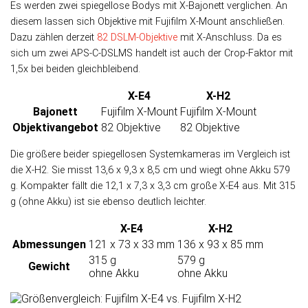
Es werden zwei spiegellose Bodys mit X-Bajo­nett ver­glichen. An
die­sem las­sen sich Ob­jek­tive mit Fujifilm X-Mount an­schließen.
Da­zu zäh­len der­zeit
82 DSLM-Objek­tive
mit X-Anschluss. Da es
sich um zwei APS-C-DSLMS han­delt ist auch der Crop-Faktor mit
1,5x bei bei­den gleich­bleibend.
X-E4
X-H2
Bajonett
Fujifilm X-Mount
Fujifilm X-Mount
Objektiv­angebot
82 Objektive
82 Objektive
Die größere beider spiegel­losen System­kameras im Ver­gleich ist
die X-H2. Sie misst 13,6 x 9,3 x 8,5 cm und wiegt ohne Akku 579
g. Kom­pak­ter fällt die 12,1 x 7,3 x 3,3 cm große X-E4 aus. Mit 315
g (ohne Akku) ist sie eben­so deutlich leichter.
X-E4
X-H2
Abmessungen
121 x 73 x 33 mm
136 x 93 x 85 mm
315 g
579 g
Gewicht
ohne Akku
ohne Akku