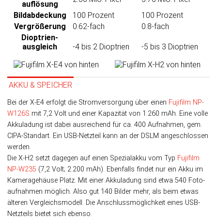
auflösung
Bild­abdeckung
100 Prozent
100 Prozent
Ver­größerung
0.62-fach
0.8-fach
Dioptrien­
ausgleich
-4 bis 2 Dioptrien
-5 bis 3 Dioptrien
AKKU & SPEICHER
Bei der X-E4 er­folgt die Strom­ver­sor­gung über einen
Fujifilm NP-
W126S
mit 7,2 Volt und einer Ka­pa­zi­tät von 1.260 mAh. Eine volle
Akku­ladung ist dabei aus­rei­chend für ca. 400 Auf­nah­men, gem.
CIPA-Stan­dart. Ein USB-Netz­teil kann an der DSLM an­ge­schlos­sen
werden.
Die X-H2 setzt dagegen auf einen Spezial­akku vom Typ
Fujifilm
NP-W235
(7,2 Volt; 2.200 mAh). Eben­falls fin­det nur ein Akku im
Kamera­ge­häuse Platz. Mit einer Akku­la­dung sind etwa 540 Foto­
auf­nah­men mög­lich. Also gut 140 Bilder mehr, als beim etwas
älteren Ver­gleichs­modell. Die An­schluss­mög­lich­keit eines USB-
Netz­teils bietet sich ebenso.