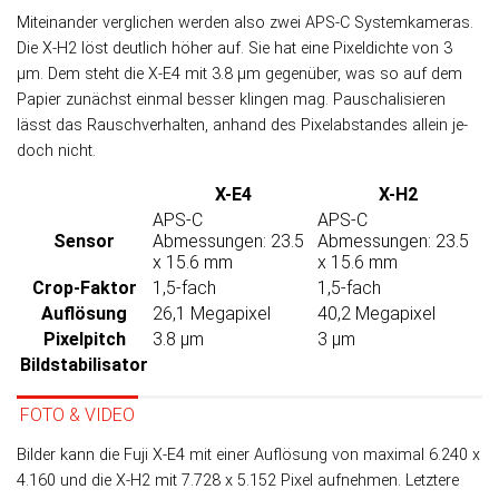
Miteinander verglichen werden also zwei APS-C System­kameras.
Die X-H2 löst deut­lich höher auf. Sie hat eine Pixel­dichte von 3
µm. Dem steht die X-E4 mit 3.8 µm ge­gen­über, was so auf dem
Papier zu­nächst ein­mal bes­ser klin­gen mag. Pau­scha­li­sieren
lässt das Rausch­ver­hal­ten, an­hand des Pixel­ab­stan­des allein je­
doch nicht.
X-E4
X-H2
APS-C
APS-C
Sensor
Abmessungen: 23.5
Abmessungen: 23.5
x 15.6 mm
x 15.6 mm
Crop-Faktor
1,5-fach
1,5-fach
Auflösung
26,1 Megapixel
40,2 Megapixel
Pixelpitch
3.8 µm
3 µm
Bildstabilisator
FOTO & VIDEO
Bilder kann die Fuji X-E4 mit einer Auf­lö­sung von maxi­mal 6.240 x
4.160 und die X-H2 mit 7.728 x 5.152 Pixel auf­neh­men. Letz­tere