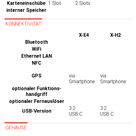
Karten­einschübe
1 Slot
2 Slots
interner Speicher
KONNEKTIVITÄT
X-E4
X-H2
Bluetooth
WiFi
Ethernet LAN
NFC
GPS
via
via
Smartphone
Smartphone
optionaler Funktions­
handgriff
optionaler Fernauslöser
3.2
3.2
USB-Version
USB C
USB C
GEHÄUSE