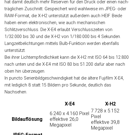
hat da­mit deut­lich mehr Re­ser­ven für den Druck oder einen nach­
träg­lichen Zu­schnitt. Ge­spei­chert wird wahl­weise im JPEG- oder
RAW-Format, die X-H2 unter­stützt außer­dem auch HEIF. Beide
haben einen elektronischen, wie auch mechanischen
Schlitzverschluss. Die X-E4 er­laubt Ver­schluss­zei­ten von
1/32.000 bis 30 und die X-H2 von 1/180.000 bis 4 Sekun­den.
Lang­zeit­be­lich­tun­gen mit­tels Bulb-Funk­tion werden eben­falls
unterstützt.
Bei ihrer Licht­emp­find­lich­keit kann die X-H2 mit ISO 64 bis 12.800
nach unten und die X-E4 mit ISO 80 bis 51.200 dafür aber nach
oben hin überzeugen.
In puncto Serien­bild­ge­schwin­dig­keit hat die ältere Fujifilm X-E4,
mit ledig­lich 8 statt 15 Bildern pro Sekunde, deut­lich das
Nachsehen.
X-E4
X-H2
7.728 x 5.152
6.240 x 4.160 Pixel
Pixel
Bild­auflösung
effektive 26,0
effektive 39,8
Megapixel
Megapixel
JPEG-Format