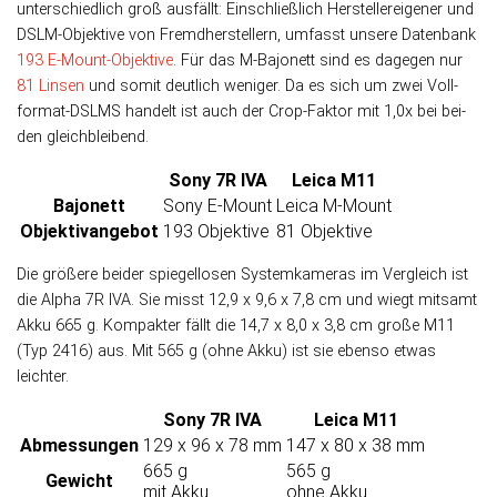
unter­schied­lich groß aus­fällt: Ein­schließ­lich Her­stel­ler­ei­ge­ner und
DSLM-Objek­tive von Fremd­her­stellern, um­fasst unsere Daten­bank
193 E-Mount-Objek­tive
. Für das M-Bajo­nett sind es da­ge­gen nur
81 Lin­sen
und so­mit deut­lich weni­ger. Da es sich um zwei Voll­
format-DSLMS han­delt ist auch der Crop-Faktor mit 1,0x bei bei­
den gleich­bleibend.
Sony 7R IVA
Leica M11
Bajonett
Sony E-Mount
Leica M-Mount
Objektiv­angebot
193 Objektive
81 Objektive
Die größere beider spiegel­losen System­kameras im Ver­gleich ist
die Alpha 7R IVA. Sie misst 12,9 x 9,6 x 7,8 cm und wiegt mit­samt
Akku 665 g. Kom­pak­ter fällt die 14,7 x 8,0 x 3,8 cm große M11
(Typ 2416) aus. Mit 565 g (ohne Akku) ist sie eben­so etwas
leichter.
Sony 7R IVA
Leica M11
Abmessungen
129 x 96 x 78 mm
147 x 80 x 38 mm
665 g
565 g
Gewicht
mit Akku
ohne Akku