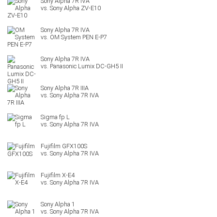
Sony Alpha ZV-E10
OM System PEN E-P7
Panasonic Lumix DC-GH5 II
Sony Alpha 7R IIIA
Sigma fp L
Fujifilm GFX100S
Fujifilm X-E4
Sony Alpha 1