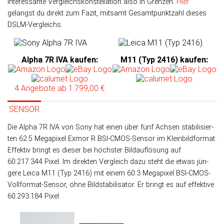
interes­sante Ver­gleichs­kons­tel­la­tion also in Grenzen.
Hier
gelangst du direkt zum Fazit, mit­samt Gesamt­punk­tzahl dieses
DSLM-Vergleichs.
Alpha 7R IVA kaufen
:
M11 (Typ 2416) kaufen
:
4 Angebote
ab 1.799,00 €
SENSOR
Die Alpha 7R IVA von Sony hat einen über fünf Achsen sta­bi­li­sier­
ten 62.5 Mega­pixel Exmor R BSI-CMOS-Sen­sor im Klein­bild­format.
Effek­tiv bringt es die­ser bei höchs­ter Bild­auf­lö­sung auf
60.217.344 Pixel. Im direk­ten Ver­gleich da­zu steht die etwas jün­
gere Leica M11 (Typ 2416) mit einem 60.3 Mega­pixel BSI-CMOS-
Voll­format-Sensor, ohne Bild­sta­bi­li­sa­tor. Er bringt es auf effek­tive
60.293.184 Pixel.