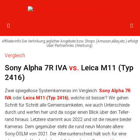
Vergleich
Sony Alpha 7R IVA
vs.
Leica M11 (Typ
2416)
Zwei spiegellose Systemkameras im Vergleich:
Sony Alpha 7R
IVA
oder
Leica M11 (Typ 2416)
, wel­che ist bes­ser? Wir ge­hen
Schritt für Schritt alle Ge­mein­sam­kei­ten, wie auch Unter­schiede
durch und wer­fen hier und da so­gar einen Blick über den Teller­
rand hinaus. Letz­tere stammt aus 2022 und ist die neuere bei­der
Kameras. Dem ge­gen­über steht die rund neun Monate ältere
Sony-DSLM von 2021. Der Alters­unter­schied hält sich für eine