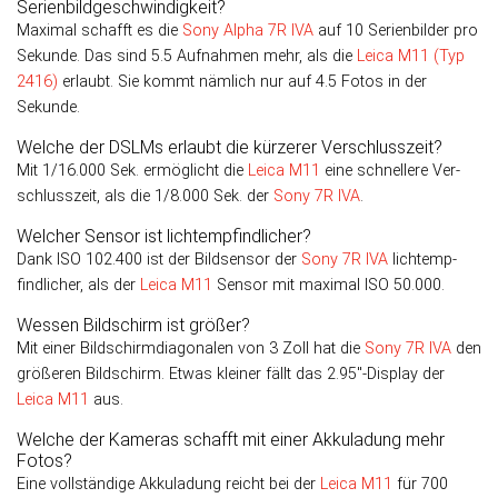
Serienbildgeschwindigkeit?
Maximal schafft es die
Sony Alpha 7R IVA
auf 10 Serienbilder pro
Sekunde. Das sind 5.5 Aufnahmen mehr, als die
Leica M11 (Typ
2416)
erlaubt. Sie kommt nämlich nur auf 4.5 Fotos in der
Sekunde.
Welche der DSLMs erlaubt die kürzerer Verschlusszeit?
Mit 1/16.000 Sek. er­mög­licht die
Leica M11
eine schnellere Ver­
schluss­zeit, als die 1/8.000 Sek. der
Sony 7R IVA
.
Welcher Sensor ist lichtempfindlicher?
Dank ISO 102.400 ist der Bild­sensor der
Sony 7R IVA
licht­emp­
find­licher, als der
Leica M11
Sen­sor mit maxi­mal ISO 50.000.
Wessen Bildschirm ist größer?
Mit einer Bildschirmdiagonalen von 3 Zoll hat die
Sony 7R IVA
den
größeren Bild­schirm. Etwas kleiner fällt das 2.95″-Display der
Leica M11
aus.
Welche der Kameras schafft mit einer Akkuladung mehr
Fotos?
Eine vollständige Akkuladung reicht bei der
Leica M11
für 700