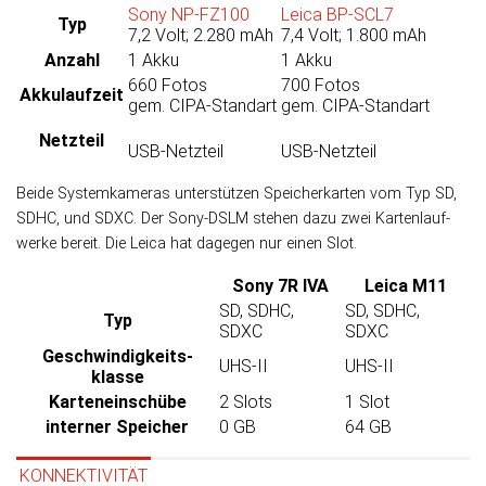
Sony NP-FZ100
Leica BP-SCL7
Typ
7,2 Volt; 2.280 mAh
7,4 Volt; 1.800 mAh
Anzahl
1 Akku
1 Akku
660 Fotos
700 Fotos
Akku­laufzeit
gem. CIPA-Standart
gem. CIPA-Standart
Netzteil
USB-Netzteil
USB-Netzteil
Beide Systemkameras unter­stüt­zen Spei­cher­kar­ten vom Typ SD,
SDHC, und SDXC. Der Sony-DSLM stehen dazu zwei Karten­lauf­
werke bereit. Die Leica hat da­ge­gen nur einen Slot.
Sony 7R IVA
Leica M11
SD, SDHC,
SD, SDHC,
Typ
SDXC
SDXC
Geschwindig­keits­
UHS-II
UHS-II
klasse
Karten­einschübe
2 Slots
1 Slot
interner Speicher
0 GB
64 GB
KONNEKTIVITÄT