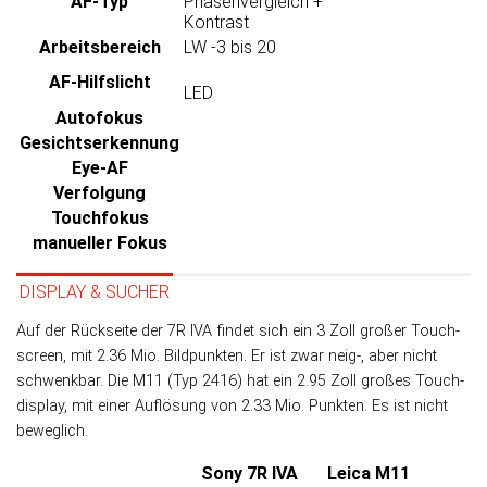
AF-Typ
Phasenvergleich +
Kontrast
Arbeits­bereich
LW -3 bis 20
AF-Hilfslicht
LED
Autofokus
Gesichtserkennung
Eye-AF
Verfolgung
Touchfokus
manueller Fokus
DISPLAY & SUCHER
Auf der Rückseite der 7R IVA findet sich ein 3 Zoll großer Touch­
screen, mit 2.36 Mio. Bild­punk­ten. Er ist zwar neig-, aber nicht
schwenk­bar. Die M11 (Typ 2416) hat ein 2.95 Zoll großes Touch­
display, mit einer Auf­lö­sung von 2.33 Mio. Punk­ten. Es ist nicht
beweglich.
Sony 7R IVA
Leica M11