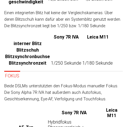
geschwindigkeit
Einen integrierten Blitz hat keine der Ver­gleichs­kameras. Über
deren Blitz­schuh kann da­für aber ein Sys­tem­blitz ge­nutzt werden.
Die Blitz­syn­chron­zeit liegt bei 1/250 bzw. 1/180 Sekunde.
Sony 7R IVA
Leica M11
interner Blitz
Blitzschuh
Blitz­synchron­buchse
Blitz­synchronzeit
1/250 Sekunde
1/180 Sekunde
FOKUS
Beide DSLMs unterstützten den Fokus-Modus manueller Fokus.
Die Sony Alpha 7R IVA hat außer­dem auch Autofokus,
Gesichtserkennung, Eye-AF, Verfolgung und Touchfokus.
Leica
Sony 7R IVA
M11
Hybridfokus