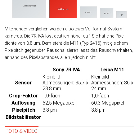
Mittelformat
Vollformat
APS-C
MFT
1"
Miteinander verglichen werden also zwei Voll­format System­
kameras. Die 7R IVA löst deut­lich höher auf. Sie hat eine Pixel­
dichte von 3.8 µm. Dem steht die M11 (Typ 2416) mit gleichem
Pixel­pitch ge­gen­über. Pau­scha­li­sieren lässt das Rausch­ver­hal­ten,
an­hand des Pixel­ab­stan­des allein je­doch nicht.
Sony 7R IVA
Leica M11
Kleinbild
Kleinbild
Sensor
Abmessungen: 35.7 x
Abmessungen: 36 x
23.8 mm
24 mm
Crop-Faktor
1,0-fach
1,0-fach
Auflösung
62,5 Megapixel
60,3 Megapixel
Pixelpitch
3.8 µm
3.8 µm
Bildstabilisator
FOTO & VIDEO