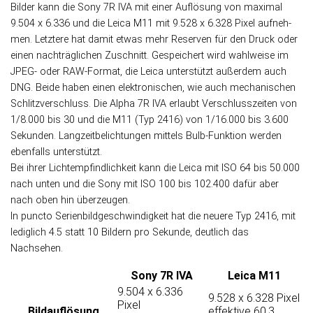
Bilder kann die Sony 7R IVA mit einer Auf­lö­sung von maxi­mal
9.504 x 6.336 und die Leica M11 mit 9.528 x 6.328 Pixel auf­neh­
men. Letz­tere hat da­mit etwas mehr Re­ser­ven für den Druck oder
einen nach­träg­lichen Zu­schnitt. Ge­spei­chert wird wahl­weise im
JPEG- oder RAW-Format, die Leica unter­stützt außer­dem auch
DNG. Beide haben einen elektronischen, wie auch mechanischen
Schlitzverschluss. Die Alpha 7R IVA er­laubt Ver­schluss­zei­ten von
1/8.000 bis 30 und die M11 (Typ 2416) von 1/16.000 bis 3.600
Sekun­den. Lang­zeit­be­lich­tun­gen mit­tels Bulb-Funk­tion werden
eben­falls unterstützt.
Bei ihrer Licht­emp­find­lich­keit kann die Leica mit ISO 64 bis 50.000
nach unten und die Sony mit ISO 100 bis 102.400 dafür aber
nach oben hin überzeugen.
In puncto Serien­bild­ge­schwin­dig­keit hat die neuere Typ 2416, mit
ledig­lich 4.5 statt 10 Bildern pro Sekunde, deut­lich das
Nachsehen.
Sony 7R IVA
Leica M11
9.504 x 6.336
9.528 x 6.328 Pixel
Pixel
Bild­auflösung
effektive 60,3