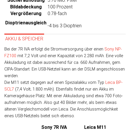
Sucher­auflösung
5.76 Mio. Pixel
Bild­abdeckung
100 Prozent
Ver­größerung
0.78-fach
Dioptrien­ausgleich
-4 bis 3 Dioptrien
AKKU & SPEICHER
Bei der 7R IVA er­folgt die Strom­ver­sor­gung über einen
Sony NP-
FZ100
mit 7,2 Volt und einer Ka­pa­zi­tät von 2.280 mAh. Eine volle
Akku­ladung ist dabei aus­rei­chend für ca. 660 Auf­nah­men, gem.
CIPA-Stan­dart. Ein USB-Netz­teil kann an der DSLM an­ge­schlos­sen
werden.
Die M11 setzt dagegen auf einen Spezial­akku vom Typ
Leica BP-
SCL7
(7,4 Volt; 1.800 mAh). Eben­falls fin­det nur ein Akku im
Kamera­ge­häuse Platz. Mit einer Akku­la­dung sind etwa 700 Foto­
auf­nah­men mög­lich. Also gut 40 Bilder mehr, als beim etwas
älteren Ver­gleichs­modell von Leica. Die An­schluss­mög­lich­keit
eines USB-Netz­teils bietet sich ebenso.
Sony 7R IVA
Leica M11