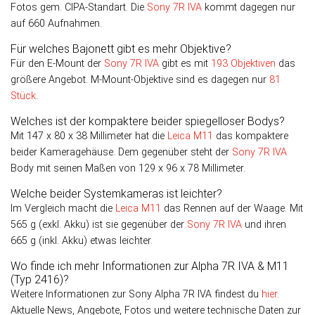
Fotos gem. CIPA-Standart. Die
Sony 7R IVA
kommt dagegen nur
auf 660 Aufnahmen.
Für welches Bajonett gibt es mehr Objektive?
Für den E-Mount der
Sony 7R IVA
gibt es mit
193 Objektiven
das
größere Angebot. M-Mount-Objektive sind es dagegen nur
81
Stück
.
Welches ist der kompaktere beider spiegelloser Bodys?
Mit 147 x 80 x 38 Millimeter hat die
Leica M11
das kompaktere
beider Kameragehäuse. Dem gegenüber steht der
Sony 7R IVA
Body mit seinen Maßen von 129 x 96 x 78 Millimeter.
Welche beider Systemkameras ist leichter?
Im Vergleich macht die
Leica M11
das Rennen auf der Waage. Mit
565 g (exkl. Akku) ist sie gegenüber der
Sony 7R IVA
und ihren
665 g (inkl. Akku) etwas leichter.
Wo finde ich mehr Informationen zur Alpha 7R IVA & M11
(Typ 2416)?
Weitere Informationen zur Sony Alpha 7R IVA findest du
hier
.
Aktuelle News, Angebote, Fotos und weitere technische Daten zur