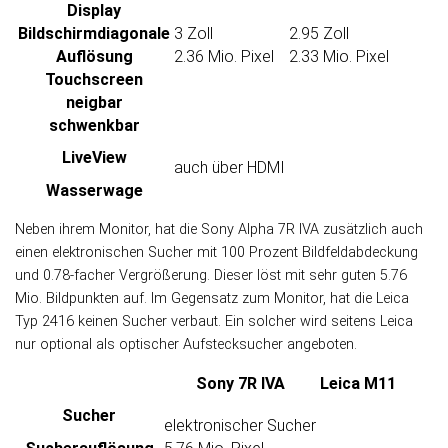
Display
Bildschirm­diagonale
3 Zoll
2.95 Zoll
Auflösung
2.36 Mio. Pixel
2.33 Mio. Pixel
Touch­screen
neigbar
schwenkbar
LiveView
auch über HDMI
Wasser­wage
Neben ihrem Monitor, hat die Sony Alpha 7R IVA zusätzlich auch
einen elek­tro­ni­schen Sucher mit 100 Pro­zent Bild­feld­ab­dec­kung
und 0.78-facher Ver­größe­rung. Die­ser löst mit sehr guten 5.76
Mio. Bild­punk­ten auf. Im Ge­gen­satz zum Moni­tor, hat die Leica
Typ 2416 kei­nen Su­cher verbaut. Ein sol­cher wird sei­tens Leica
nur optio­nal als opti­scher Auf­steck­sucher an­ge­bo­ten.
Sony 7R IVA
Leica M11
Sucher
elektronischer Sucher