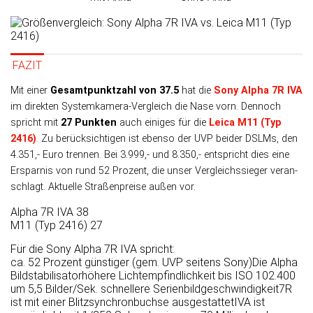
FAZIT
Mit einer
Gesamtpunktzahl von 37.5
hat die
Sony Alpha 7R IVA
im direk­ten Systemkamera-Ver­gleich die Nase vorn. Dennoch
spricht mit
27 Punk­ten
auch eini­ges für die
Leica M11 (Typ
2416)
. Zu be­rück­sich­tigen ist eben­so der UVP bei­der DSLMs, den
4.351,- Euro tren­nen. Bei 3.999,- und 8.350,- ent­spricht dies eine
Er­spar­nis von rund 52 Pro­zent, die unser Ver­gleichs­sieger veran­
schlagt. Aktu­elle Straßen­preise außen vor.
Alpha 7R IVA
38
M11 (Typ 2416)
27
Für die Sony Alpha 7R IVA spricht:
ca. 52 Prozent günstiger (gem. UVP seitens Sony)
Die Alpha
Bild­stabilisator
höhere Lichtempfindlichkeit bis ISO 102.400
um 5,5 Bilder/Sek. schnellere Serienbildgeschwindigkeit
7R
ist mit einer Blitzsynchronbuchse ausgestattet
IVA ist