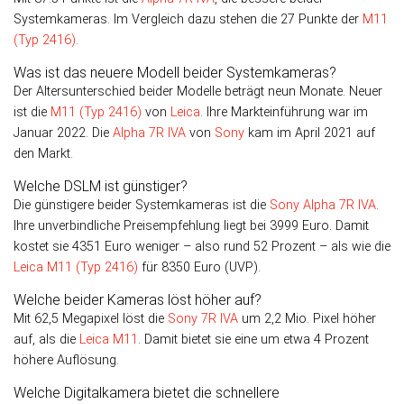
Systemkameras. Im Vergleich dazu stehen die 27 Punkte der
M11
(Typ 2416)
.
Was ist das neuere Modell beider Systemkameras?
Der Altersunterschied beider Modelle beträgt neun Monate. Neuer
ist die
M11 (Typ 2416)
von
Leica
. Ihre Markteinführung war im
Januar 2022. Die
Alpha 7R IVA
von
Sony
kam im April 2021 auf
den Markt.
Welche DSLM ist günstiger?
Die günstigere beider Systemkameras ist die
Sony Alpha 7R IVA
.
Ihre unverbindliche Preisempfehlung liegt bei 3999 Euro. Damit
kostet sie 4351 Euro weniger – also rund 52 Prozent – als wie die
Leica M11 (Typ 2416)
für 8350 Euro (UVP).
Welche beider Kameras löst höher auf?
Mit 62,5 Megapixel löst die
Sony 7R IVA
um 2,2 Mio. Pixel höher
auf, als die
Leica M11
. Damit bietet sie eine um etwa 4 Pro­zent
höhere Auflösung.
Welche Digitalkamera bietet die schnellere