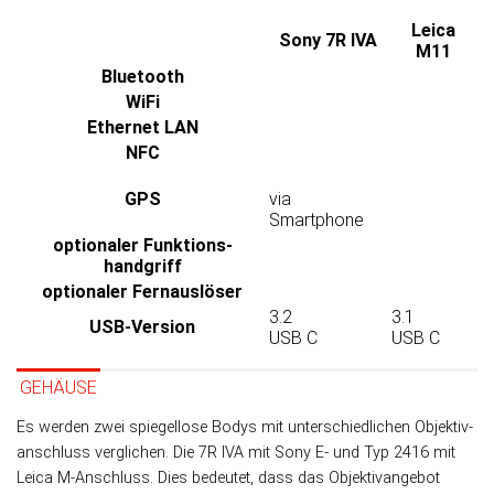
Leica
Sony 7R IVA
M11
Bluetooth
WiFi
Ethernet LAN
NFC
GPS
via
Smartphone
optionaler Funktions­
handgriff
optionaler Fernauslöser
3.2
3.1
USB-Version
USB C
USB C
GEHÄUSE
Es werden zwei spiegellose Bodys mit un­ter­schied­lichen Objek­tiv­
an­schluss ver­glichen. Die 7R IVA mit Sony E- und Typ 2416 mit
Leica M-An­schluss. Dies be­deu­tet, dass das Objek­tiv­an­ge­bot