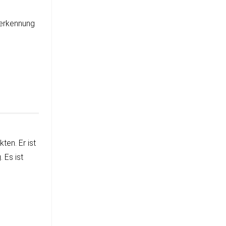
serkennung
­ten. Er ist
 Es ist