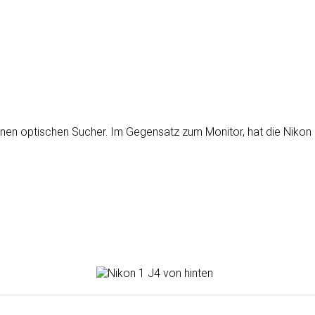
en opti­schen Sucher. Im Ge­gen­satz zum Moni­tor, hat die Nikon 