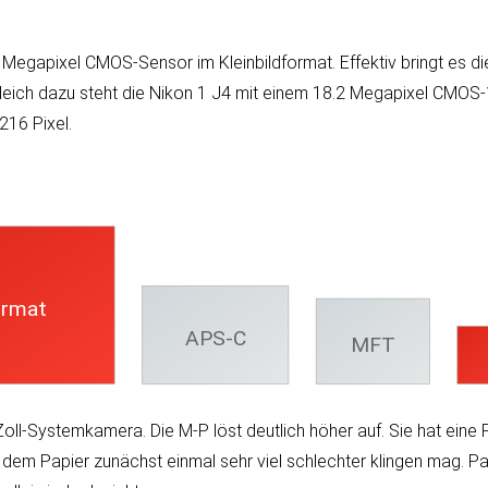
7 Mega­pixel CMOS-Sen­sor im Klein­bild­format. Effek­tiv bringt es di
r­gleich da­zu steht die Nikon 1 J4 mit einem 18.2 Mega­pixel CMOS-
.216 Pixel.
ormat
APS-C
MFT
Zoll-System­kamera. Die M-P löst deut­lich höher auf. Sie hat eine P
em Papier zu­nächst ein­mal sehr viel schlech­ter klin­gen mag. Pau