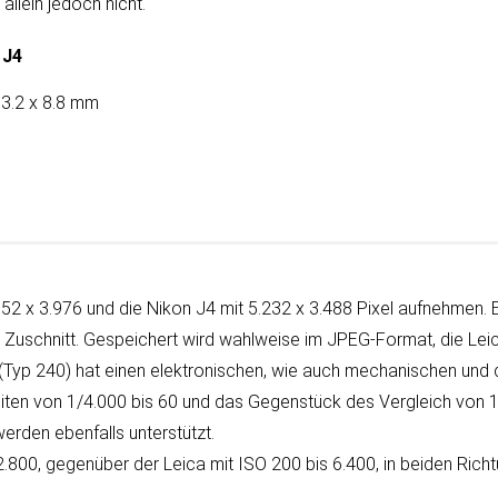
allein je­doch nicht.
 J4
3.2 x 8.8 mm
952 x 3.976 und die Nikon J4 mit 5.232 x 3.488 Pixel auf­neh­men. E
n Zu­schnitt. Ge­spei­chert wird wahl­weise im JPEG-Format, die Lei
Typ 240) hat einen elektronischen, wie auch mechanischen und 
­zei­ten von 1/4.000 bis 60 und das Gegen­stück des Ver­gleich von
 werden eben­falls unterstützt.
 12.800, ge­gen­über der Leica mit ISO 200 bis 6.400, in bei­den Rich­