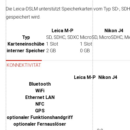
Die Leica-DSLM unter­stützt Speicher­karten vom Typ SD-, S
ge­speichert wird.
Leica M-P
Nikon J4
Typ
SD, SDHC, SDXC
MicroSD, MicroSDHC, M
Karten­einschübe
1 Slot
1 Slot
interner Speicher
2 GB
0 GB
KONNEKTIVITÄT
Leica M-P
Nikon J4
Bluetooth
WiFi
Ethernet LAN
NFC
GPS
optionaler Funktions­handgriff
optionaler Fernauslöser