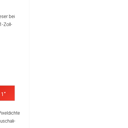
e­ser bei
1-Zoll-
1"
ixel­dichte
­scha­li­