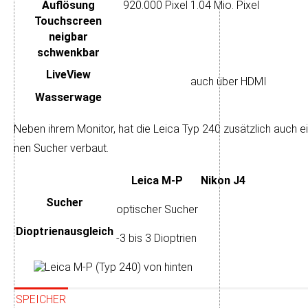
Auflösung
920.000 Pixel
1.04 Mio. Pixel
Touch­screen
neigbar
schwenkbar
LiveView
auch über HDMI
Wasser­wage
Neben ihrem Monitor, hat die Leica Typ 240 zusätzlich auch ein
nen Su­cher verbaut.
Leica M-P
Nikon J4
Sucher
optischer Sucher
Dioptrien­ausgleich
-3 bis 3 Dioptrien
SPEICHER