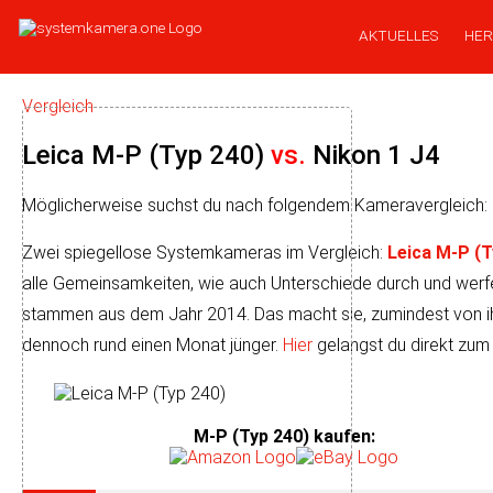
AKTUELLES
HER
Vergleich
Leica M-P (Typ 240)
vs.
Nikon 1 J4
Möglicherweise suchst du nach folgendem Kameravergleich:
Zwei spiegellose Systemkameras im Vergleich:
Leica M-P (T
alle Ge­mein­sam­kei­ten, wie auch Unter­schiede durch und wer­
stam­men aus dem Jahr 2014. Das macht sie, zu­min­dest von ihrer 
dennoch rund einen Monat jünger.
Hier
gelangst du direkt zum 
M-P (Typ 240) kaufen
: