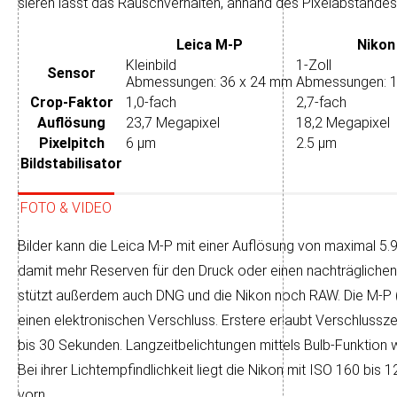
sieren lässt das Rausch­ver­hal­ten, an­hand des Pixel­ab­stan­des 
Leica M-P
Nikon
Kleinbild
1-Zoll
Sensor
Abmessungen: 36 x 24 mm
Abmessungen: 1
Crop-Faktor
1,0-fach
2,7-fach
Auflösung
23,7 Megapixel
18,2 Megapixel
Pixelpitch
6 µm
2.5 µm
Bildstabilisator
FOTO & VIDEO
Bilder kann die Leica M-P mit einer Auf­lö­sung von maxi­mal 5.
da­mit mehr Re­ser­ven für den Druck oder einen nach­träg­liche
stützt außer­dem auch DNG und die Nikon noch RAW. Die M-P (
einen elektronischen Ver­schluss. Ers­tere er­laubt Ver­schluss
bis 30 Sekun­den. Lang­zeit­be­lich­tun­gen mit­tels Bulb-Funk­tion
Bei ihrer Licht­emp­find­lich­keit liegt die Nikon mit ISO 160 bis
vorn.