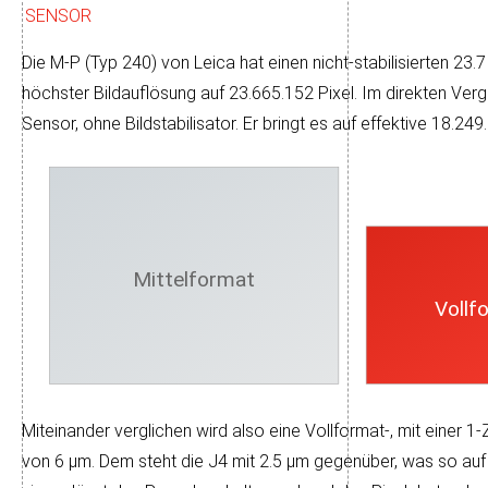
SENSOR
Die M-P (Typ 240) von Leica hat einen nicht-sta­bi­li­sier­ten 23.
höchs­ter Bild­auf­lö­sung auf 23.665.152 Pixel. Im direk­ten Ve
Sensor, ohne Bild­sta­bi­li­sa­tor. Er bringt es auf effek­tive 18.249
Mittelformat
Vollf
Miteinander verglichen wird also eine Voll­format-, mit einer 1-
von 6 µm. Dem steht die J4 mit 2.5 µm ge­gen­über, was so auf d