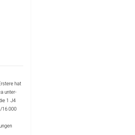
rs­tere hat
ca unter­
die 1 J4
 1/16.000
tun­gen