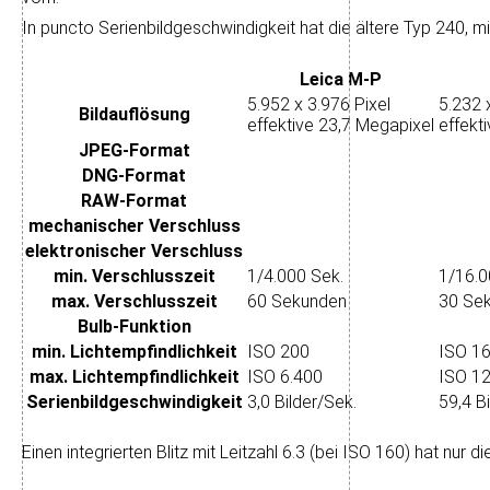
In puncto Serien­bild­ge­schwin­dig­keit hat die ältere Typ 240, 
Leica M-P
5.952 x 3.976 Pixel
5.232 
Bild­auflösung
effektive 23,7 Megapixel
effekt
JPEG-Format
DNG-Format
RAW-Format
mechanischer Verschluss
elektronischer Verschluss
min. Verschlusszeit
1/4.000 Sek.
1/16.0
max. Verschlusszeit
60 Sekunden
30 Se
Bulb-Funktion
min. Licht­empfindlichkeit
ISO 200
ISO 1
max. Licht­empfindlichkeit
ISO 6.400
ISO 12
Serienbild­geschwindigkeit
3,0 Bilder/Sek.
59,4 B
Einen integrierten Blitz mit Leit­zahl 6.3 (bei ISO 160) hat nur