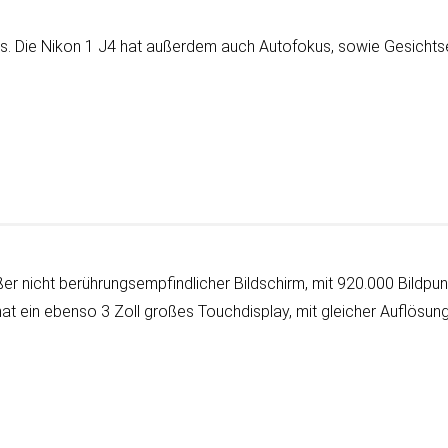
. Die Nikon 1 J4 hat außer­dem auch Autofokus, sowie Gesicht
nicht be­rüh­rungs­emp­find­licher Bild­schirm, mit 920.000 Bild­punk
t ein eben­so 3 Zoll großes Touch­display, mit gleicher Auf­lö­sung.