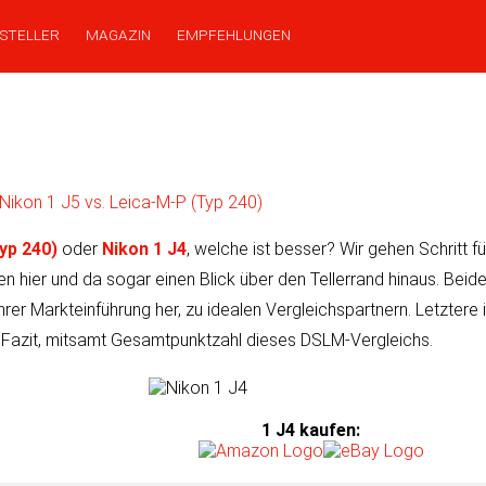
STELLER
MAGAZIN
EMPFEHLUNGEN
Nikon 1 J5 vs. Leica-M-P (Typ 240)
yp 240)
oder
Nikon 1 J4
, wel­che ist bes­ser? Wir ge­hen Schritt fü
fen hier und da so­gar einen Blick über den Teller­rand hinaus. Be
Markt­ein­führung her, zu ide­a­len Ver­gleichs­part­nern. Letz­tere 
Fazit, mit­samt Gesamt­punk­tzahl dieses DSLM-Vergleichs.
1 J4 kaufen
: