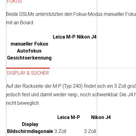
FOKUS
Beide DSLMs unterstützten den Fokus-Modus manueller Fokus
mit an Board.
Leica M-P
Nikon J4
manueller Fokus
Autofokus
Gesichtserkennung
DISPLAY & SUCHER
Auf der Rückseite der M-P (Typ 240) findet sich ein 3 Zoll großer 
je­doch fest und da­mit weder neig-, noch schwenk­bar. Die J4 ha
nicht beweglich.
Leica M-P
Nikon J4
Display
Bildschirm­diagonale
3 Zoll
3 Zoll