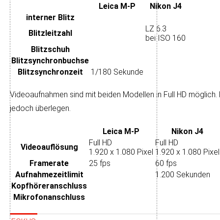
Leica M-P
Nikon J4
interner Blitz
LZ 6.3
Blitzleitzahl
bei ISO 160
Blitzschuh
Blitz­synchron­buchse
Blitz­synchronzeit
1/180 Sekunde
Videoaufnahmen sind mit beiden Modellen in Full HD mög­lich. M
je­doch über­legen.
Leica M-P
Nikon J4
Full HD
Full HD
Video­auflösung
1.920 x 1.080 Pixel
1.920 x 1.080 Pixel
Framerate
25 fps
60 fps
Aufnahme­zeitlimit
1.200 Sekunden
Kopfhörer­anschluss
Mikrofon­anschluss