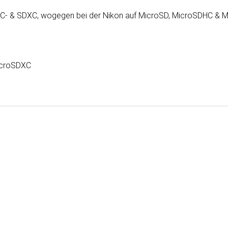
DHC- & SDXC, wo­ge­gen bei der Nikon auf MicroSD, MicroSDHC &
icroSDXC