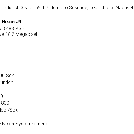
mit ledig­lich 3 statt 59.4 Bildern pro Sekunde, deut­lich das Nachse
Nikon J4
x 3.488 Pixel
ive 18,2 Megapixel
00 Sek.
kunden
60
.800
ilder/Sek.
 die Nikon-System­kamera.