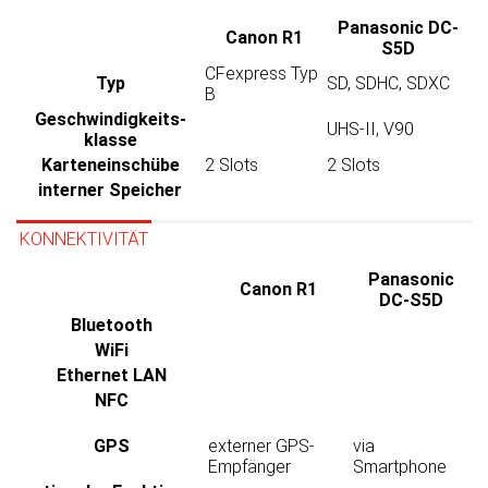
Panasonic DC-
Canon R1
S5D
CFexpress Typ
Typ
SD, SDHC, SDXC
B
Geschwindig­keits­
UHS-II, V90
klasse
Karten­einschübe
2 Slots
2 Slots
interner Speicher
KONNEKTIVITÄT
Panasonic
Canon R1
DC-S5D
Bluetooth
WiFi
Ethernet LAN
NFC
GPS
externer GPS-
via
Empfänger
Smartphone