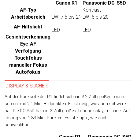
Canon R1
Panasonic DC-S5D
AF-Typ
Kontrast
Arbeits­bereich
LW -7.5 bis 21
LW -6 bis 20
AF-Hilfslicht
LED
LED
Gesichtserkennung
Eye-AF
Verfolgung
Touchfokus
manueller Fokus
Autofokus
DISPLAY & SUCHER
Auf der Rückseite der R1 findet sich ein 3.2 Zoll großer Touch­
screen, mit 2.1 Mio. Bild­punk­ten. Er ist neig-, wie auch schwenk­
bar. Die DC-S5D hat ein 3 Zoll großes Touch­display, mit einer Auf­
lö­sung von 1.84 Mio. Punk­ten. Es ist klapp-, wie auch
schwenkbar.
Canon R1
Panasonic DC-S5D