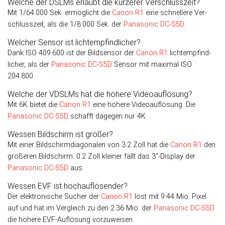
Welche der DSLMs erlaubt die kürzerer Verschlusszeit?
Mit 1/64.000 Sek. er­mög­licht die
Canon R1
eine schnellere Ver­
schluss­zeit, als die 1/8.000 Sek. der
Panasonic DC-S5D
.
Welcher Sensor ist lichtempfindlicher?
Dank ISO 409.600 ist der Bild­sensor der
Canon R1
licht­emp­find­
licher, als der
Panasonic DC-S5D
Sen­sor mit maxi­mal ISO
204.800.
Welche der VDSLMs hat die höhere Videoauflösung?
Mit 6K bietet die
Canon R1
eine höhere Video­auf­lösung. Die
Panasonic DC-S5D
schafft dagegen nur 4K.
Wessen Bildschirm ist größer?
Mit einer Bildschirmdiagonalen von 3.2 Zoll hat die
Canon R1
den
größeren Bild­schirm. 0.2 Zoll kleiner fällt das 3″-Display der
Panasonic DC-S5D
aus.
Wessen EVF ist hochauflösender?
Der elektronische Sucher der
Canon R1
löst mit 9.44 Mio. Pixel
auf und hat im Ver­gleich zu den 2.36 Mio. der
Panasonic DC-S5D
die höhere EVF-Auflösung vor­zu­weisen.