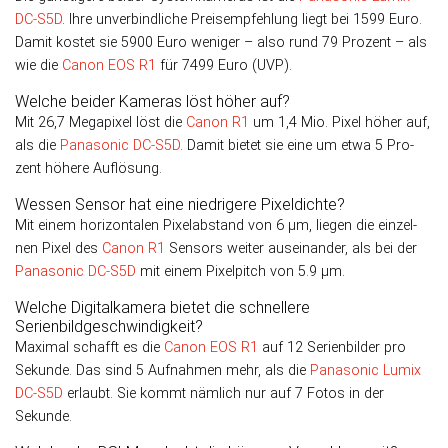
DC-S5D
. Ihre unverbindliche Preisempfehlung liegt bei 1599 Euro.
Damit kostet sie 5900 Euro weniger – also rund 79 Prozent – als
wie die
Canon EOS R1
für 7499 Euro (UVP).
Welche beider Kameras löst höher auf?
Mit 26,7 Megapixel löst die
Canon R1
um 1,4 Mio. Pixel höher auf,
als die
Panasonic DC-S5D
. Damit bietet sie eine um etwa 5 Pro­
zent höhere Auflösung.
Wessen Sensor hat eine niedrigere Pixeldichte?
Mit einem horizontalen Pixelabstand von 6 µm, liegen die ein­zel­
nen Pixel des
Canon R1
Sen­sors weiter aus­einander, als bei der
Panasonic DC-S5D
mit einem Pixel­pitch von 5.9 µm.
Welche Digitalkamera bietet die schnellere
Serienbildgeschwindigkeit?
Maximal schafft es die
Canon EOS R1
auf 12 Serienbilder pro
Sekunde. Das sind 5 Aufnahmen mehr, als die
Panasonic Lumix
DC-S5D
erlaubt. Sie kommt nämlich nur auf 7 Fotos in der
Sekunde.