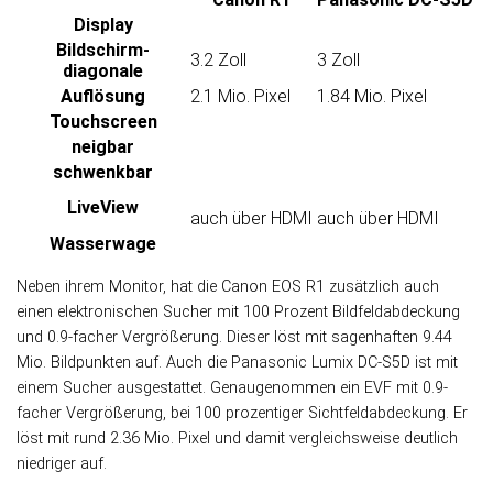
Display
Bildschirm­
3.2 Zoll
3 Zoll
diagonale
Auflösung
2.1 Mio. Pixel
1.84 Mio. Pixel
Touch­screen
neigbar
schwenkbar
LiveView
auch über HDMI
auch über HDMI
Wasser­wage
Neben ihrem Monitor, hat die Canon EOS R1 zusätzlich auch
einen elek­tro­ni­schen Sucher mit 100 Pro­zent Bild­feld­ab­dec­kung
und 0.9-facher Ver­größe­rung. Die­ser löst mit sagen­haften 9.44
Mio. Bild­punk­ten auf. Auch die Panasonic Lumix DC-S5D ist mit
einem Sucher aus­ge­stat­tet. Ge­nau­ge­nom­men ein EVF mit 0.9-
facher Ver­größe­rung, bei 100 pro­zen­ti­ger Sicht­feld­ab­dec­kung. Er
löst mit rund 2.36 Mio. Pixel und da­mit ver­gleichs­weise deut­lich
nied­ri­ger auf.