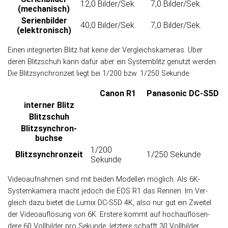
12,0 Bilder/Sek.
7,0 Bilder/Sek.
(mechanisch)
Serienbilder
40,0 Bilder/Sek.
7,0 Bilder/Sek.
(elektronisch)
Einen integrierten Blitz hat keine der Ver­gleichs­kameras. Über
deren Blitz­schuh kann da­für aber ein Sys­tem­blitz ge­nutzt werden.
Die Blitz­syn­chron­zeit liegt bei 1/200 bzw. 1/250 Sekunde.
Canon R1
Panasonic DC-S5D
interner Blitz
Blitzschuh
Blitz­synchron­
buchse
1/200
Blitz­synchronzeit
1/250 Sekunde
Sekunde
Videoaufnahmen sind mit beiden Modellen mög­lich. Als 6K-
System­kamera macht je­doch die EOS R1 das Rennen. Im Ver­
gleich da­zu bie­tet die Lumix DC-S5D 4K, also nur gut ein Zwei­tel
der Video­auf­lö­sung von 6K. Ers­tere kommt auf hoch­auf­lösen­
dere 60 Vollbilder pro Sekunde, letz­tere schafft 30 Vollbilder.