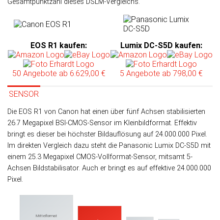
Gesamt­punk­tzahl dieses DSLM-Vergleichs.
EOS R1 kaufen
:
Lumix DC-S5D kaufen
:
50 Angebote
ab 6.629,00 €
5 Angebote
ab 798,00 €
SENSOR
Die EOS R1 von Canon hat einen über fünf Achsen sta­bi­li­sier­ten
26.7 Mega­pixel BSI-CMOS-Sen­sor im Klein­bild­format. Effek­tiv
bringt es die­ser bei höchs­ter Bild­auf­lö­sung auf 24.000.000 Pixel.
Im direk­ten Ver­gleich da­zu steht die Panasonic Lumix DC-S5D mit
einem 25.3 Mega­pixel CMOS-Voll­format-Sensor, mit­samt 5-
Achsen Bild­sta­bi­li­sa­tor. Auch er bringt es auf effek­tive 24.000.000
Pixel.
Mittelformat