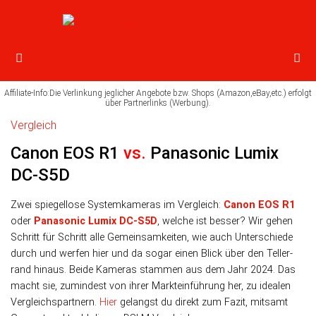
Vergleich
Canon EOS R1
vs.
Panasonic Lumix
DC-S5D
Zwei spiegellose Systemkameras im Vergleich:
Canon EOS R1
oder
Panasonic Lumix DC-S5D
, wel­che ist bes­ser? Wir ge­hen
Schritt für Schritt alle Ge­mein­sam­kei­ten, wie auch Unter­schiede
durch und wer­fen hier und da so­gar einen Blick über den Teller­
rand hinaus. Beide Kameras stam­men aus dem Jahr 2024. Das
macht sie, zu­min­dest von ihrer Markt­ein­führung her, zu ide­a­len
Ver­gleichs­part­nern.
Hier
gelangst du direkt zum Fazit, mit­samt