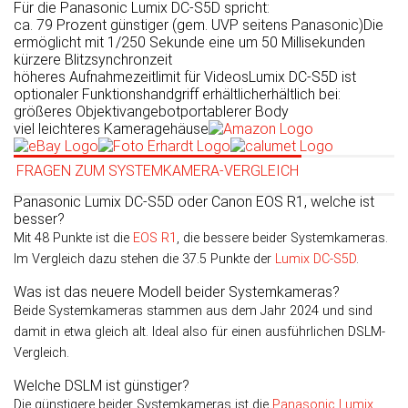
Für die Panasonic Lumix DC-S5D spricht:
ca. 79 Prozent günstiger (gem. UVP seitens Panasonic)
Die
ermöglicht mit 1/250 Sekunde eine um 50 Milli­sekun­den
kürzere Blitz­synchron­zeit
höheres Aufnahmezeitlimit für Videos
Lumix DC-S5D ist
optionaler Funktionshandgriff erhältlich
erhältlich bei:
größeres Objektivangebot
portablerer Body
viel leichteres Kameragehäuse
FRAGEN ZUM SYSTEMKAMERA-VERGLEICH
Panasonic Lumix DC-S5D oder Canon EOS R1, welche ist
besser?
Mit 48 Punkte ist die
EOS R1
, die bessere beider Systemkameras.
Im Vergleich dazu stehen die 37.5 Punkte der
Lumix DC-S5D
.
Was ist das neuere Modell beider Systemkameras?
Beide Systemkameras stammen aus dem Jahr 2024 und sind
damit in etwa gleich alt. Ideal also für einen ausführlichen DSLM-
Vergleich.
Welche DSLM ist günstiger?
Die günstigere beider Systemkameras ist die
Panasonic Lumix