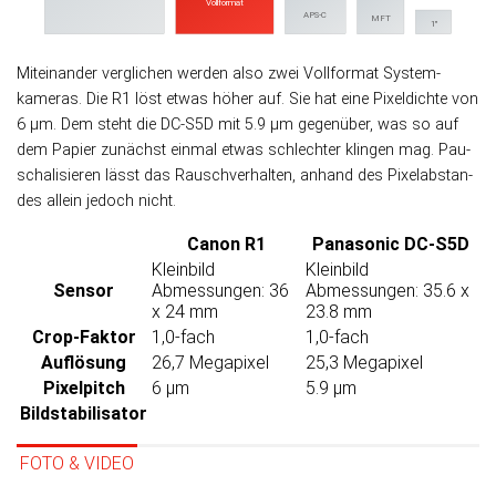
Vollformat
APS-C
MFT
1"
Miteinander verglichen werden also zwei Voll­format System­
kameras. Die R1 löst etwas höher auf. Sie hat eine Pixel­dichte von
6 µm. Dem steht die DC-S5D mit 5.9 µm ge­gen­über, was so auf
dem Papier zu­nächst ein­mal etwas schlech­ter klin­gen mag. Pau­
scha­li­sieren lässt das Rausch­ver­hal­ten, an­hand des Pixel­ab­stan­
des allein je­doch nicht.
Canon R1
Panasonic DC-S5D
Kleinbild
Kleinbild
Sensor
Abmessungen: 36
Abmessungen: 35.6 x
x 24 mm
23.8 mm
Crop-Faktor
1,0-fach
1,0-fach
Auflösung
26,7 Megapixel
25,3 Megapixel
Pixelpitch
6 µm
5.9 µm
Bildstabilisator
FOTO & VIDEO