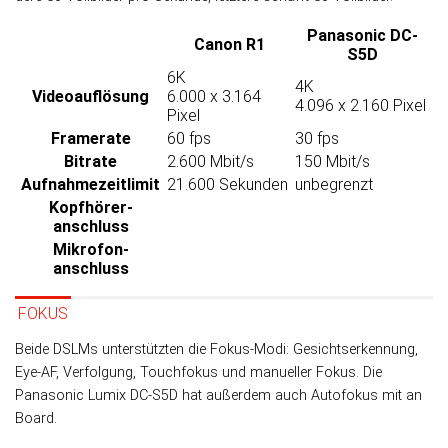
Panasonic DC-
Canon R1
S5D
6K
4K
Video­auflösung
6.000 x 3.164
4.096 x 2.160 Pixel
Pixel
Framerate
60 fps
30 fps
Bitrate
2.600 Mbit/s
150 Mbit/s
Aufnahme­zeitlimit
21.600 Sekunden
unbegrenzt
Kopfhörer­
anschluss
Mikrofon­
anschluss
FOKUS
Beide DSLMs unterstützten die Fokus-Modi: Gesichtserkennung,
Eye-AF, Verfolgung, Touchfokus und manueller Fokus. Die
Panasonic Lumix DC-S5D hat außer­dem auch Autofokus mit an
Board.