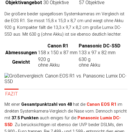
Objektiv­angebot
30 Objektive
57 Objektive
Die größere beider spiegel­losen System­kameras im Ver­gleich ist
die EOS R1. Sie misst 15,8 x 15,0 x 8,7 cm und wiegt ohne Akku
920 g. Kom­pak­ter fällt die 13,3 x 9,7 x 8,2 cm große Lumix DC-
S5D aus. Mit 630 g (ohne Akku) ist sie eben­so deutlich leichter.
Canon R1
Panasonic DC-S5D
Abmessungen
158 x 150 x 87 mm
133 x 97 x 82 mm
920 g
630 g
Gewicht
ohne Akku
ohne Akku
FAZIT
Mit einer
Gesamtpunktzahl von 48
hat die
Canon EOS R1
im
direk­ten Systemkamera-Ver­gleich die Nase vorn. Dennoch spricht
mit
37.5 Punk­ten
auch eini­ges für die
Panasonic Lumix DC-
S5D
. Zu be­rück­sich­tigen ist eben­so der UVP bei­der DSLMs, den
5.900,- Euro tren­nen. Bei 7.499,- und 1.599,- ent­spricht dies einen