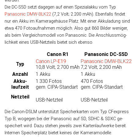
werden.
Die DC-S5D setzt dagegen auf einen Spezial­akku vom Typ
Panasonic DMW-BLK22
(7,2 Volt; 2.200 mAh). Eben­falls fin­det
nur ein Akku im Kamera­ge­häuse Platz. Mit einer Akku­la­dung sind
etwa 470 Foto­auf­nah­men mög­lich. Also gut 860 Bilder weni­ger,
als beim Ver­gleichs­modell von Panasonic. Die An­schluss­mög­
lich­keit eines USB-Netz­teils bietet sich ebenso.
Canon R1
Panasonic DC-S5D
Canon LP-E19
Panasonic DMW-BLK22
Typ
10,8 Volt; 2.700 mAh
7,2 Volt; 2.200 mAh
Anzahl
1 Akku
1 Akku
Akku­
1.330 Fotos
470 Fotos
laufzeit
gem. CIPA-Standart
gem. CIPA-Standart
Netzteil
USB-Netzteil
USB-Netzteil
Die Canon-DSLM unter­stützt Speicher­karten vom Typ CFexpress
Typ B, wo­ge­gen bei der Panasonic auf SD, SDHC & SDXC ge­
speichert wird. Dazu stehen je­weils zwei Karten­lauf­werke bereit.
Inter­nen Speicher­platz bie­tet kei­nes der Kamera­modelle.