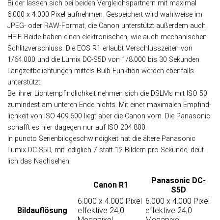
Bilder lassen sich bei beiden Ver­gleichs­part­nern mit maxi­mal
6.000 x 4.000 Pixel auf­neh­men. Ge­spei­chert wird wahl­weise im
JPEG- oder RAW-Format, die Canon unter­stützt außer­dem auch
HEIF. Beide haben einen elektronischen, wie auch mechanischen
Schlitzverschluss. Die EOS R1 er­laubt Ver­schluss­zei­ten von
1/64.000 und die Lumix DC-S5D von 1/8.000 bis 30 Sekun­den.
Lang­zeit­be­lich­tun­gen mit­tels Bulb-Funk­tion werden eben­falls
unterstützt.
Bei ihrer Licht­emp­find­lich­keit nehmen sich die DSLMs mit ISO 50
zu­min­dest am unteren Ende nichts. Mit einer maxi­ma­len Empfind­
lich­keit von ISO 409.600 liegt aber die Canon vorn. Die Panasonic
schafft es hier da­ge­gen nur auf ISO 204.800.
In puncto Serien­bild­ge­schwin­dig­keit hat die ältere Panasonic
Lumix DC-S5D, mit ledig­lich 7 statt 12 Bildern pro Sekunde, deut­
lich das Nachsehen.
Panasonic DC-
Canon R1
S5D
6.000 x 4.000 Pixel
6.000 x 4.000 Pixel
Bild­auflösung
effektive 24,0
effektive 24,0
Megapixel
Megapixel