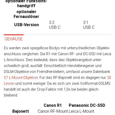
optionaler Funktions­
handgriff
optionaler
Fernauslöser
3.2
3.1
USB-Version
USB C
USB C
GEHÄUSE
Es werden zwei spiegellose Bodys mit un­ter­schied­lichen Objek­tiv­
an­schluss ver­glichen. Die R1 mit Canon RF- und DC-S5D mit Leica
L-An­schluss. Dies be­deu­tet, dass das Objek­tiv­an­ge­bot unter­
schied­lich groß aus­fällt: Ein­schließ­lich Her­stel­ler­ei­ge­ner und
DSLM-Objek­tive von Fremd­her­stellern, um­fasst unsere Daten­bank
57 L-Mount-Objek­tive
. Für das RF-Bajo­nett sind es da­ge­gen nur
30
Lin­sen
und so­mit weni­ger. Da es sich um zwei Voll­format-DSLMS
han­delt ist auch der Crop-Faktor mit 1,0x bei bei­den gleich­
bleibend.
Canon R1
Panasonic DC-S5D
Bajonett
Canon RF-Mount
Leica L-Mount