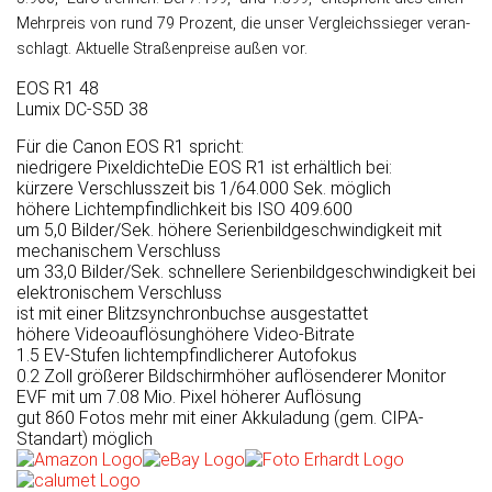
Mehr­preis von rund 79 Pro­zent, die unser Ver­gleichs­sieger veran­
schlagt. Aktu­elle Straßen­preise außen vor.
EOS R1
48
Lumix DC-S5D
38
Für die Canon EOS R1 spricht:
niedrigere Pixeldichte
Die EOS R1 ist erhältlich bei:
kürzere Verschlusszeit bis 1/64.000 Sek. möglich
höhere Lichtempfindlichkeit bis ISO 409.600
um 5,0 Bilder/Sek. höhere Serienbildgeschwindigkeit mit
mechanischem Verschluss
um 33,0 Bilder/Sek. schnellere Serienbildgeschwindigkeit bei
elektronischem Verschluss
ist mit einer Blitzsynchronbuchse ausgestattet
höhere Videoauflösung
höhere Video-Bitrate
1.5 EV-Stufen lichtempfindlicherer Autofokus
0.2 Zoll größerer Bildschirm
höher auflösenderer Monitor
EVF mit um 7.08 Mio. Pixel höherer Auflösung
gut 860 Fotos mehr mit einer Akkuladung (gem. CIPA-
Standart) möglich