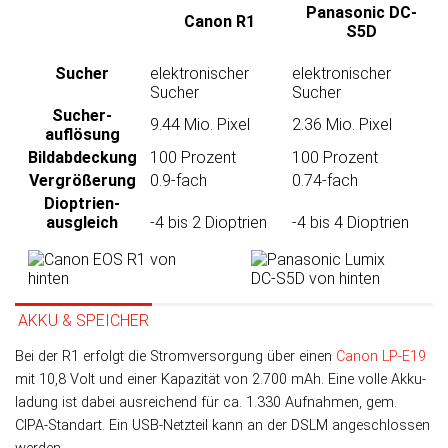
Panasonic DC-
Canon R1
S5D
Sucher
elektronischer
elektronischer
Sucher
Sucher
Sucher­
9.44 Mio. Pixel
2.36 Mio. Pixel
auflösung
Bild­abdeckung
100 Prozent
100 Prozent
Ver­größerung
0.9-fach
0.74-fach
Dioptrien­
ausgleich
-4 bis 2 Dioptrien
-4 bis 4 Dioptrien
AKKU & SPEICHER
Bei der R1 er­folgt die Strom­ver­sor­gung über einen
Canon LP-E19
mit 10,8 Volt und einer Ka­pa­zi­tät von 2.700 mAh. Eine volle Akku­
ladung ist dabei aus­rei­chend für ca. 1.330 Auf­nah­men, gem.
CIPA-Stan­dart. Ein USB-Netz­teil kann an der DSLM an­ge­schlos­sen