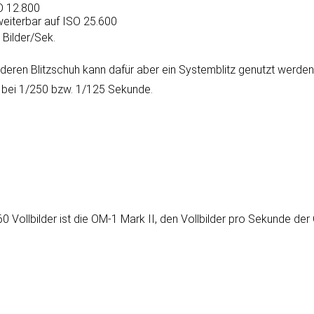
O 12.800
weiterbar auf ISO 25.600
 Bilder/Sek.
 deren Blitz­schuh kann da­für aber ein Sys­tem­blitz ge­nutzt werde
iegt bei 1/250 bzw. 1/125 Sekunde.
60 Vollbilder ist die OM-1 Mark II, den Vollbilder pro Sekunde d