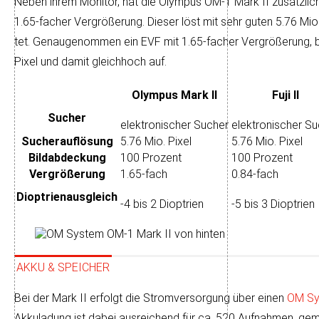
Neben ihrem Monitor, hat die Olympus OM-1 Mark II zusätzlich a
1.65-facher Ver­größe­rung. Die­ser löst mit sehr guten 5.76 Mio
tet. Ge­nau­ge­nom­men ein EVF mit 1.65-facher Ver­größe­rung, be
Pixel und da­mit gleich­hoch auf.
Olympus Mark II
Fuji II
Sucher
elektronischer Sucher
elektronischer S
Sucher­auflösung
5.76 Mio. Pixel
5.76 Mio. Pixel
Bild­abdeckung
100 Prozent
100 Prozent
Ver­größerung
1.65-fach
0.84-fach
Dioptrien­ausgleich
-4 bis 2 Dioptrien
-5 bis 3 Dioptrien
AKKU & SPEICHER
Bei der Mark II er­folgt die Strom­ver­sor­gung über einen
OM Sy
Akku­ladung ist dabei aus­rei­chend für ca. 520 Auf­nah­men, ge