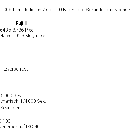
GFX100S II, mit ledig­lich 7 statt 10 Bildern pro Sekunde, das Nachs
Fuji II
648 x 8.736 Pixel
fektive 101,8 Megapixel
hlitzverschluss
16.000 Sek.
chanisch: 1/4.000 Sek.
 Sekunden
O 100
weiterbar auf ISO 40