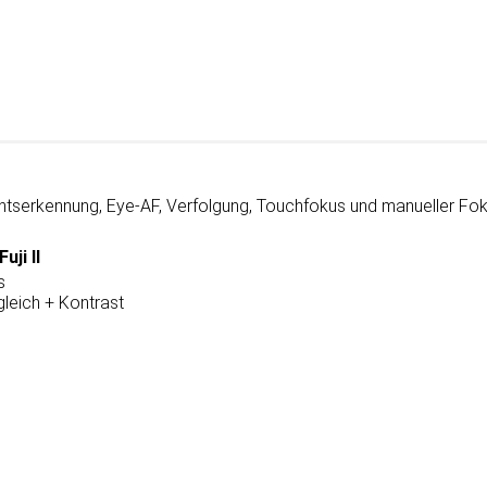
htserkennung, Eye-AF, Verfolgung, Touchfokus und manueller Fok
Fuji II
s
leich + Kontrast