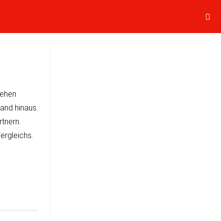
ge­hen
rand hinaus.
t­nern.
ergleichs.