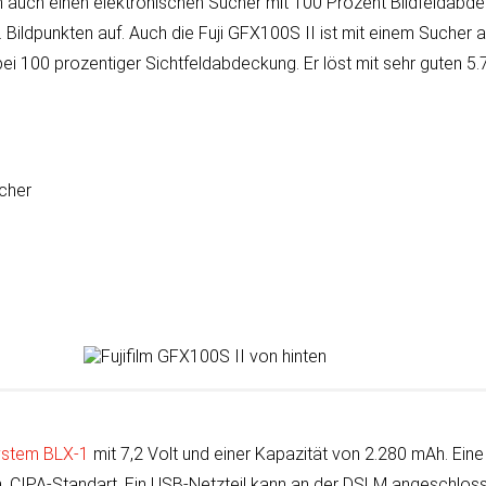
uch einen elek­tro­ni­schen Sucher mit 100 Pro­zent Bild­feld­ab­d
. Bild­punk­ten auf. Auch die Fuji GFX100S II ist mit einem Sucher a
i 100 pro­zen­ti­ger Sicht­feld­ab­dec­kung. Er löst mit sehr guten 5.
ucher
stem BLX‑1
mit 7,2 Volt und einer Ka­pa­zi­tät von 2.280 mAh. Eine
m. CIPA-Stan­dart. Ein USB-Netz­teil kann an der DSLM an­ge­schlos­