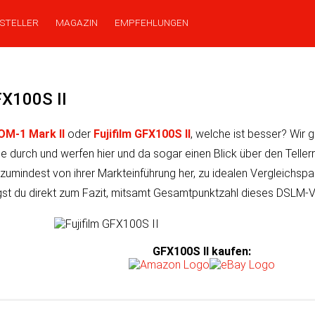
STELLER
MAGAZIN
EMPFEHLUNGEN
FX100S II
M-1 Mark II
oder
Fujifilm GFX100S II
, wel­che ist bes­ser? Wir 
ede durch und wer­fen hier und da so­gar einen Blick über den Teller­
­dest von ihrer Markt­ein­führung her, zu ide­a­len Ver­gleichs­par
st du direkt zum Fazit, mit­samt Gesamt­punk­tzahl dieses DSLM-V
GFX100S II kaufen
: