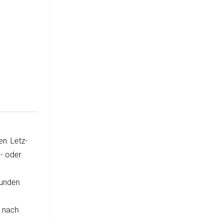
en. Letz­
G- oder
un­den.
r nach