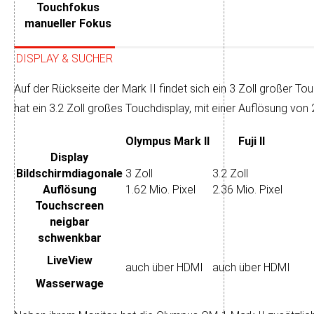
Touchfokus
manueller Fokus
DISPLAY & SUCHER
Auf der Rückseite der Mark II findet sich ein 3 Zoll großer Touch
hat ein 3.2 Zoll großes Touch­display, mit einer Auf­lö­sung von
Olympus Mark II
Fuji II
Display
Bildschirm­diagonale
3 Zoll
3.2 Zoll
Auflösung
1.62 Mio. Pixel
2.36 Mio. Pixel
Touch­screen
neigbar
schwenkbar
LiveView
auch über HDMI
auch über HDMI
Wasser­wage