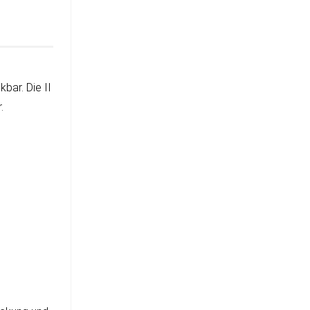
­bar. Die II
.