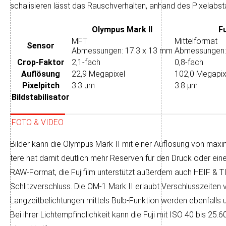
scha­li­sieren lässt das Rausch­ver­hal­ten, an­hand des Pixel­ab­st
Olympus Mark II
Fu
MFT
Mittelformat
Sensor
Abmessungen: 17.3 x 13 mm
Abmessungen:
Crop-Faktor
2,1-fach
0,8-fach
Auflösung
22,9 Megapixel
102,0 Megapix
Pixelpitch
3.3 µm
3.8 µm
Bildstabilisator
FOTO & VIDEO
Bilder kann die Olympus Mark II mit einer Auf­lö­sung von maxi­m
tere hat da­mit deut­lich mehr Re­ser­ven für den Druck oder ein
RAW-Format, die Fujifilm unter­stützt außer­dem auch HEIF & 
Schlitzverschluss. Die OM-1 Mark II er­laubt Ver­schluss­zei­t
Lang­zeit­be­lich­tun­gen mit­tels Bulb-Funk­tion werden eben­falls 
Bei ihrer Licht­emp­find­lich­keit kann die Fuji mit ISO 40 bis