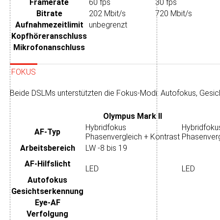
Framerate
60 fps
30 fps
Bitrate
202 Mbit/s
720 Mbit/s
Aufnahme­zeitlimit
unbegrenzt
Kopfhörer­anschluss
Mikrofon­anschluss
FOKUS
Beide DSLMs unterstützten die Fokus-Modi: Autofokus, Gesic
Olympus Mark II
Hybridfokus
Hybridfoku
AF-Typ
Phasenvergleich + Kontrast
Phasenverg
Arbeits­bereich
LW -8 bis 19
AF-Hilfslicht
LED
LED
Autofokus
Gesichtserkennung
Eye-AF
Verfolgung