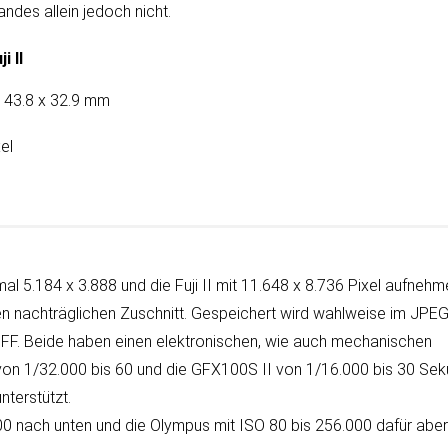
an­des allein je­doch nicht.
ji II
 43.8 x 32.9 mm
el
al 5.184 x 3.888 und die Fuji II mit 11.648 x 8.736 Pixel auf­neh­m
en nach­träg­lichen Zu­schnitt. Ge­spei­chert wird wahl­weise im JPE
TIFF. Beide haben einen elektronischen, wie auch mechanischen
en von 1/32.000 bis 60 und die GFX100S II von 1/16.000 bis 30 Sek
unterstützt.
 25.600 nach unten und die Olympus mit ISO 80 bis 256.000 dafür abe