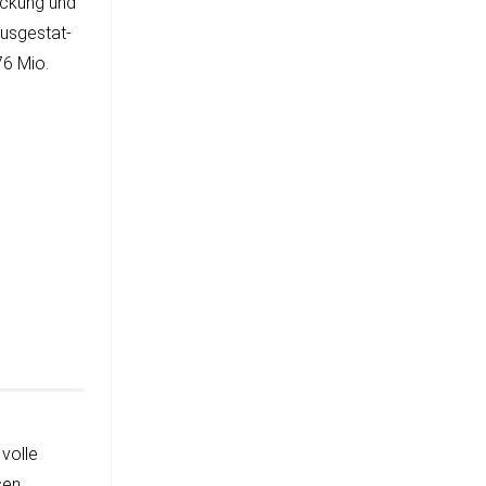
ec­kung und
us­ge­stat­
76 Mio.
 volle
sen