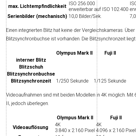
ISO 256.000
IS
max. Licht­empfindlichkeit
erweiterbar auf ISO 102.400
er
Serienbilder (mechanisch)
10,0 Bilder/Sek.
7,0
Einen integrierten Blitz hat keine der Ver­gleichs­kameras. Über
Blitz­syn­chron­buchse ist vor­handen. Die Blitz­syn­chron­zeit l
Olympus Mark II
Fuji II
interner Blitz
Blitzschuh
Blitz­synchron­buchse
Blitz­synchronzeit
1/250 Sekunde
1/125 Sekunde
Videoaufnahmen sind mit beiden Modellen in 4K mög­lich. Mit 
II, je­doch über­legen.
Olympus Mark II
Fuji II
4K
4K
Video­auflösung
3.840 x 2.160 Pixel
4.096 x 2.160 Pixel