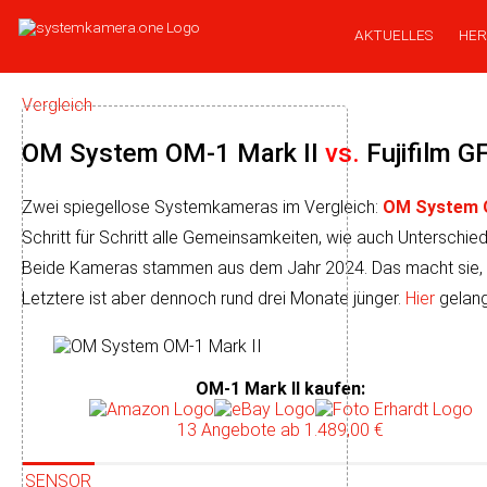
AKTUELLES
HER
Vergleich
OM System OM-1 Mark II
vs.
Fujifilm G
Zwei spiegellose Systemkameras im Vergleich:
OM System O
Schritt für Schritt alle Ge­mein­sam­kei­ten, wie auch Unter­schi
Beide Kameras stam­men aus dem Jahr 2024. Das macht sie, zu­min
Letz­tere ist aber dennoch rund drei Monate jünger.
Hier
gelang
OM-1 Mark II kaufen
:
13 Angebote
ab 1.489,00 €
SENSOR