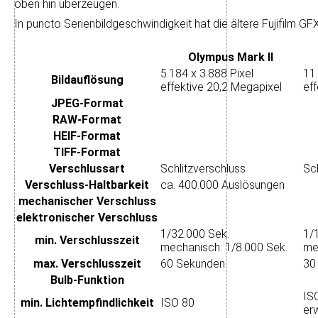
oben hin überzeugen.
In puncto Serien­bild­ge­schwin­dig­keit hat die ältere Fujifilm 
Olympus Mark II
5.184 x 3.888 Pixel
11.
Bild­auflösung
effektive 20,2 Megapixel
ef
JPEG-Format
RAW-Format
HEIF-Format
TIFF-Format
Verschluss­art
Schlitzverschluss
Sc
Verschluss-Haltbarkeit
ca. 400.000 Auslösungen
mechanischer Verschluss
elektronischer Verschluss
1/32.000 Sek.
1/
min. Verschlusszeit
mechanisch: 1/8.000 Sek.
me
max. Verschlusszeit
60 Sekunden
30
Bulb-Funktion
IS
min. Licht­empfindlichkeit
ISO 80
er