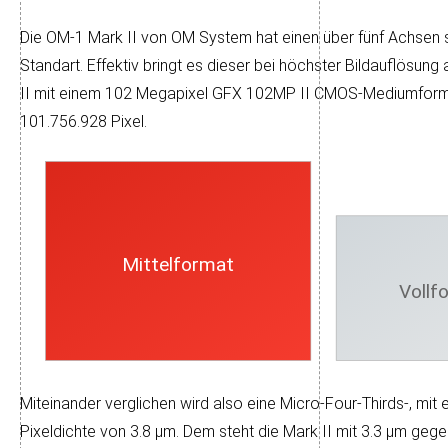
Die OM-1 Mark II von OM System hat einen über fünf Achsen sta­
Standart. Effek­tiv bringt es die­ser bei höchs­ter Bild­auf­lö­su
II mit einem 102 Mega­pixel GFX 102MP II CMOS-Medium­format-Sen
101.756.928 Pixel.
Mittelformat
Vollf
Miteinander verglichen wird also eine Micro-Four-Thirds-, mit ei
Pixel­dichte von 3.8 µm. Dem steht die Mark II mit 3.3 µm ge­ge