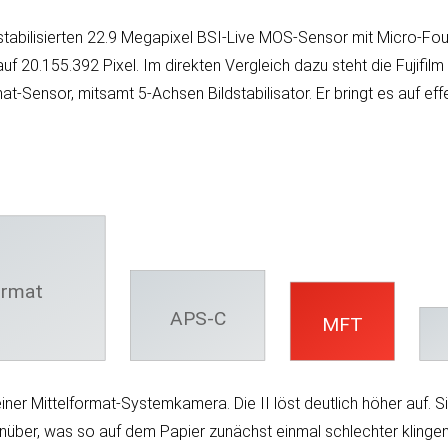
bi­li­sier­ten 22.9 Mega­pixel BSI-Live MOS-Sen­sor mit Micro-Fou
ng auf 20.155.392 Pixel. Im direk­ten Ver­gleich da­zu steht die Fujif
sor, mit­samt 5-Achsen Bild­sta­bi­li­sa­tor. Er bringt es auf effe
ormat
APS-C
MFT
ner Mittel­format-System­kamera. Die II löst deut­lich höher auf. S
n­über, was so auf dem Papier zu­nächst ein­mal schlech­ter klin­g